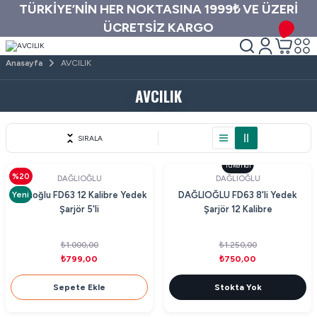
TÜRKİYE’NİN HER NOKTASINA 1999₺ VE ÜZERİ
ÜCRETSİZ KARGO
Anasayfa
AVCILIK
AVCILIK
SIRALA
Tükendi
%20
DAĞLIOĞLU
DAĞLIOĞLU
Yeni
Dağlıoğlu FD63 12 Kalibre Yedek
DAĞLIOĞLU FD63 8'li Yedek
Şarjör 5'li
Şarjör 12 Kalibre
₺1.000,00
₺1.250,00
₺799,00
₺750,00
Sepete Ekle
Stokta Yok