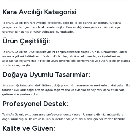
Kara Avcılığı Kategorisi
Tekin Av Galeri'nin Kara Avcılığı kategorisi, doğa ile iç içe olan ve av sporunu tutkuyla
yaşayan avcılar için özel olarak tasarlanmıştır. Kara avcılığı deneyimini en üst düzeye
çıkarmak için geniş bir ürün yelpazesi sunmaktadır.
Ürün Çeşitliliği:
Tekin Av Galeri'de Avcılık deneyimini zenginleştirecek birçok ürün bulunmaktadır. Bunlar
arasında yüksek kaliteli av tüfekleri, dürbünler, taktiksel ekipmanlar, av kıyafetleri ve
aksesuarlar yer almaktadır. Her bir ürün, dayanıklılığı, performansı ve güvenilirliği ön planda
tutularak seçilmiştir.
Doğaya Uyumlu Tasarımlar:
Kara avcılığı kategorisindeki ürünler, doğaya uyumlu tasarımlar ve renklerle dikkat çeker. Bu
ürünler, avcıların doğal ortama uyum sağlamasına ve avlanma deneyimini daha etkili hale
getirmesine yardımcı olur.
Profesyonel Destek:
Tekin Av Galeri, av tutkunlarına profesyonel destek sunar. Uzman ekibimiz, müşterilere
doğru ürün seçimi, bakım ve kullanım konularında yardımcı olmak için her zaman hazırdır.
Kalite ve Güven: