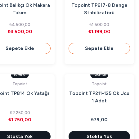
int Balıkçı Ok Makara
Topoint TP617-8 Denge
Takımı
Stabilizatörü
₺4.500,00
₺1.500,00
₺3.500,00
₺1.199,00
Sepete Ekle
Sepete Ekle
Tükendi
Tükendi
Topoint
Topoint
oint TP814 Ok Yatağı
Topoint TP211-125 Ok Ucu
1 Adet
₺2.250,00
₺1.750,00
₺79,00
Stokta Yok
Stokta Yok