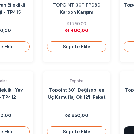
h Bileklikli
TOPOINT 30'' TP030
Topo
i - TP415
Karbon Karışım
Değişebilen Uçlu Ok
₺1.750,00
50,00
₺1.400,00
e Ekle
Sepete Ekle
oint
Topoint
eklikli Yay
Topoint 30'' Değişebilen
Top
- TP412
Uç Kamuflaj Ok 12'li Paket
50,00
₺2.850,00
e Ekle
Sepete Ekle