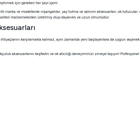
eştirmek için gereken her şeyi içerir.
itli marka ve modellerde nişangahlar, yay tutma ve salınım aksesuarları, ok tutucular, o
kaliteli malzemelerden üretilmiş olup dayanıklı ve uzun ömürlüdür.
ksesuarları
 ihtiyaçlarını karşılamakla kalmaz, aynı zamanda yeni başlayanlara da uygun seçenekler 
kçuluk aksesuarlarını keşfedin ve ok atıcılığı deneyiminizi zirveye taşıyın! Profesyo