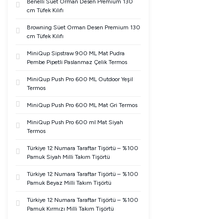
Benelli Süet Orman Desen Premium 130
cm Tüfek Kılıfı
Browning Süet Orman Desen Premium 130
cm Tüfek Kılıfı
MiniQup Sipstraw 900 ML Mat Pudra
Pembe Pipetli Paslanmaz Çelik Termos
MiniQup Push Pro 600 ML Outdoor Yeşil
Termos
MiniQup Push Pro 600 ML Mat Gri Termos
MiniQup Push Pro 600 ml Mat Siyah
Termos
Türkiye 12 Numara Taraftar Tişörtü – %100
Pamuk Siyah Milli Takım Tişörtü
Türkiye 12 Numara Taraftar Tişörtü – %100
Pamuk Beyaz Milli Takım Tişörtü
Türkiye 12 Numara Taraftar Tişörtü – %100
Pamuk Kırmızı Milli Takım Tişörtü