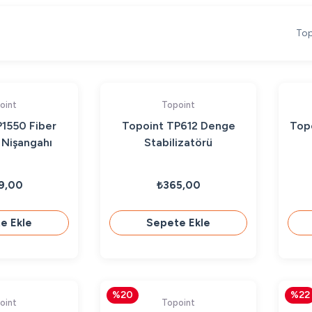
Top
oint
Topoint
1550 Fiber
Topoint TP612 Denge
Topo
 Nişangahı
Stabilizatörü
9,00
₺365,00
e Ekle
Sepete Ekle
%20
%22
oint
Topoint