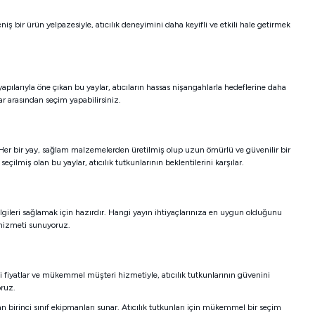
iş bir ürün yelpazesiyle, atıcılık deneyimini daha keyifli ve etkili hale getirmek
apılarıyla öne çıkan bu yaylar, atıcıların hassas nişangahlarla hedeflerine daha
ar arasından seçim yapabilirsiniz.
. Her bir yay, sağlam malzemelerden üretilmiş olup uzun ömürlü ve güvenilir bir
lmiş olan bu yaylar, atıcılık tutkunlarının beklentilerini karşılar.
gileri sağlamak için hazırdır. Hangi yayın ihtiyaçlarınıza en uygun olduğunu
 hizmeti sunuyoruz.
i fiyatlar ve mükemmel müşteri hizmetiyle, atıcılık tutkunlarının güvenini
oruz.
n birinci sınıf ekipmanları sunar. Atıcılık tutkunları için mükemmel bir seçim