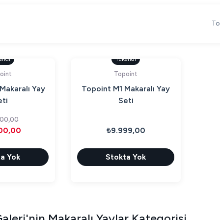
To
endi
Tükendi
oint
Topoint
Makaralı Yay
Topoint M1 Makaralı Yay
ti
Seti
00,00
00,00
₺9.999,00
a Yok
Stokta Yok
aleri'nin Makaralı Yaylar Kategorisi