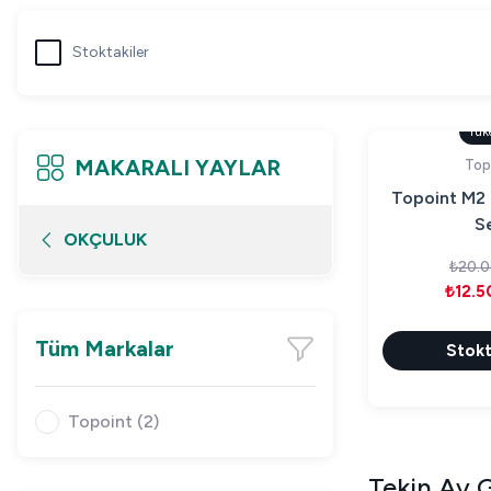
Stoktakiler
Tük
MAKARALI YAYLAR
Top
Topoint M2 
Se
OKÇULUK
₺20.0
₺12.5
Tüm Markalar
Stokt
Topoint (2)
Tekin Av G