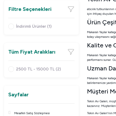
Filtre Seçenekleri
atıcılık tutkunlarının
için ihtiyaç duyulan h
Ürün Çeşitl
İndirimli Ürünler (1)
Makaralı Yaylar kateg
kolay ulaşmasını sağl
Kalite ve G
Tüm Fiyat Aralıkları
Makaralı Yaylar kateg
performans sunar. Güv
Uzman Da
2500 TL - 15000 TL (2)
Makaralı Yaylar kateg
belirlemenize yardım
Müşteri M
Sayfalar
Tekin Av Galeri, müşt
kazanırız. Müşterileri
Mesafeli Satış Sözleşmesi
Tekin Av Galeri'nin M