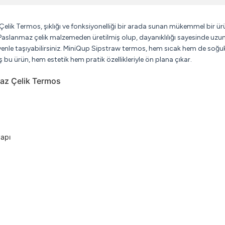
 Termos, şıklığı ve fonksiyonelliği bir arada sunan mükemmel bir üründ
slanmaz çelik malzemeden üretilmiş olup, dayanıklılığı sayesinde uzun ö
venle taşıyabilirsiniz. MiniQup Sipstraw termos, hem sıcak hem de soğuk
 bu ürün, hem estetik hem pratik özellikleriyle ön plana çıkar.
az Çelik Termos
yapı