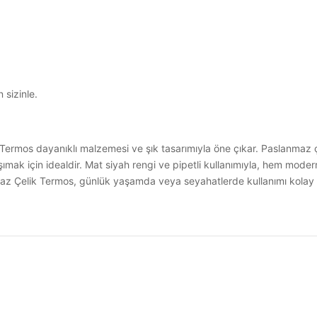
 sizinle.
rmos dayanıklı malzemesi ve şık tasarımıyla öne çıkar. Paslanmaz çe
şımak için idealdir. Mat siyah rengi ve pipetli kullanımıyla, hem mod
az Çelik Termos, günlük yaşamda veya seyahatlerde kullanımı kolay ve
a yetersiz gördüğünüz noktaları öneri formunu kullanarak tarafımıza iletebilirsi
Ürün hakkında henüz soru sorulmamış.
Bu ürüne ilk yorumu siz yapın!