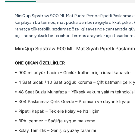
MiniQup Sipstraw 900 ML Mat Pudra Pembe Pipetli Paslanmaz Çelik
karşılayan bu termos, mat pudra pembe rengiyle dikkat çeker. Pa
rahatça tüketebilir, sızdırmaz özelliği sayesinde çantanızda gü
açısından yüksek bir tercihtir. Termos arayanlar için tasarlanmış
MiniQup Sipstraw 900 ML Mat Siyah Pipetli Paslanm
ÖNE ÇIKAN ÖZELLİKLER
• 900 ml büyük hacim – Günlük kullanım için ideal kapasite
• 4 Saat Sıcak / 10 Saat Soğuk Koruma – Çift katmanlı çelik 
• 48 Saat Buzlu Muhafaza – Yüksek vakum yalıtım teknolojisi
• 304 Paslanmaz Çelik Gövde – Premium ve dayanıklı yapı
• Pipetli Kapak – Tek elle kolay ve hızlı içim
• BPA İçermez – Sağlığa uygun malzeme
• Kolay Temizlik – Geniş iç yüzey tasarımı