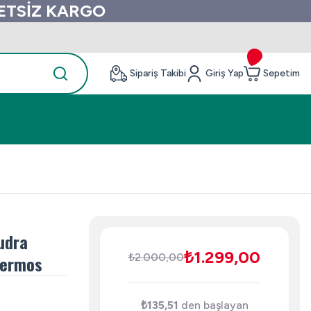
RETSİZ KARGO
Sipariş Takibi
Giriş Yap
Sepetim
udra
₺1.299,00
₺2.000,00
Termos
₺135,51
den başlayan