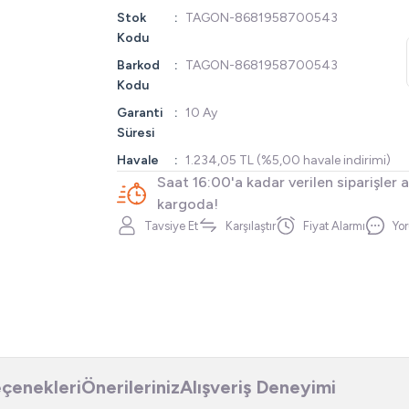
Stok
TAGON-8681958700543
Kodu
Barkod
TAGON-8681958700543
Kodu
Garanti
10 Ay
Süresi
Havale
1.234,05 TL (%5,00 havale indirimi)
Saat 16:00'a kadar verilen siparişler 
kargoda!
Tavsiye Et
Karşılaştır
Fiyat Alarmı
Yo
eçenekleri
Önerileriniz
Alışveriş Deneyimi