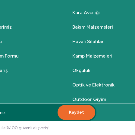
Kara Avcılığı
₺5.000,00
₺2.999,00
lerimiz
Bakım Malzemeleri
Sepete Ekle
u
Havalı Silahlar
rim Formu
Kamp Malzemeleri
%70
TAGON
ariş
Okçuluk
Yeni
Tagon 20W Solar İki Fonksiyonlu Siyah Kamp Feneri
Optik ve Elektronik
₺1.000,00
Outdoor Giyim
₺299,00
Kaydet
Sepete Ekle
 ile %100 güvenli alışveriş!