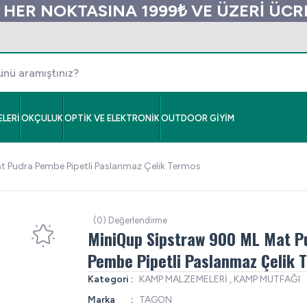
 HER NOKTASINA 1999₺ VE ÜZERİ ÜC
LERİ
OKÇULUK
OPTİK VE ELEKTRONİK
OUTDOOR GİYİM
 Pudra Pembe Pipetli Paslanmaz Çelik Termos
(0) Değerlendirme
MiniQup Sipstraw 900 ML Mat P
Pembe Pipetli Paslanmaz Çelik 
Kategori
KAMP MALZEMELERİ
,
KAMP MUTFAĞI
Marka
TAGON