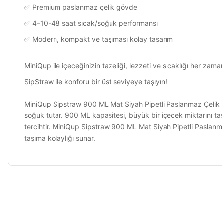
✅ Premium paslanmaz çelik gövde
✅ 4–10-48 saat sıcak/soğuk performansı
✅ Modern, kompakt ve taşıması kolay tasarım
MiniQup ile içeceğinizin tazeliği, lezzeti ve sıcaklığı her zaman
SipStraw ile konforu bir üst seviyeye taşıyın!
MiniQup Sipstraw 900 ML Mat Siyah Pipetli Paslanmaz Çelik Te
soğuk tutar. 900 ML kapasitesi, büyük bir içecek miktarını ta
tercihtir. MiniQup Sipstraw 900 ML Mat Siyah Pipetli Paslanm
taşıma kolaylığı sunar.
Kullanışlı aradığım her şeye çabuk ulaşıyorum
Bu ürünün fiyat bilgisi, resim, ürün açıklamalarında ve diğer konulard
Görüş ve önerileriniz için teşekkür ederiz.
Muzaffer Göçen | 23/07/2026