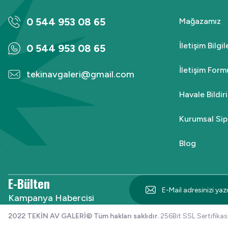
0 544 953 08 65
Mağazamız
₺3.000,00
₺2.299,00
İletişim Bilgi
0 544 953 08 65
Sepete Ekle
İletişim Form
tekinavgaleri@gmail.com
Havale Bildi
%70
TAGON
Kurumsal Sip
Yeni
Tagon 20W Solar İki Fonksiyonlu Gold Kamp Feneri
Blog
₺1.000,00
₺299,00
E-Bülten
Kampanya Habercisi
Sepete Ekle
2022 TEKİN AV GALERİ© Tüm hakları saklıdır.
256Bit SSL Sertifikası