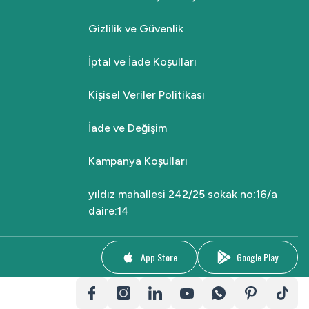
Gizlilik ve Güvenlik
₺2.000,00
₺1.699,00
İptal ve İade Koşulları
Sepete Ekle
Kişisel Veriler Politikası
İade ve Değişim
Kampanya Koşulları
yıldız mahallesi 242/25 sokak no:16/a
daire:14
App Store
Google Play