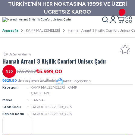
TÜRKİYE’NİN HER NOKTASINA 1999₺ VE ÜZERİ
ÜCRETSİZ KARGO
Anasayfa
KAMP MALZEMELERİ
Hannah Arrant 3 Kişilik Comfort Unisex Ça
(0) Değerlendirme
Hannah Arrant 3 Kişilik Comfort Unisex Çadır
₺5.999,00
₺7.500,00
%20
₺625,80
den başlayan taksitlerle!
Taksit Seçenekleri
Kategori
KAMP MALZEMELERİ
,
KAMP
ÇADIRLARI
Marka
HANNAH
Stok Kodu
TAG10003222HHX_GRN
Barkod Kodu
TAG10003222HHX_GRN