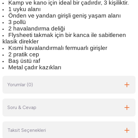
Kamp ve kano için ideal bir çadırdır, 3 kişiliktir.
1 uyku alanı
Önden ve yandan girişli geniş yaşam alanı
3 pollü
2 havalandırma deliği
Flysheeti takmak için bir kanca ile sabitlenen
klasik direkler
Kısmi havalandırmalı fermuarlı girişler
2 pratik cep
Baş üstü raf
Metal çadır kazıkları
Yorumlar (0)
Soru & Cevap
Bu ürüne ilk yorumu siz yapın!
Taksit Seçenekleri
Yorum Yaz
Ürün hakkında henüz soru sorulmamış.