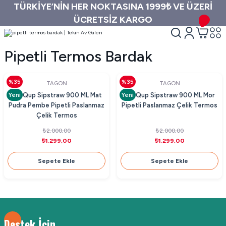
TÜRKİYE’NİN HER NOKTASINA 1999₺ VE ÜZERİ
ÜCRETSİZ KARGO
Pipetli Termos Bardak
%35
%35
TAGON
TAGON
Yeni
Yeni
MiniQup Sipstraw 900 ML Mat
MiniQup Sipstraw 900 ML Mor
Pudra Pembe Pipetli Paslanmaz
Pipetli Paslanmaz Çelik Termos
Çelik Termos
₺2.000,00
₺2.000,00
₺1.299,00
₺1.299,00
Sepete Ekle
Sepete Ekle
Destek İçin