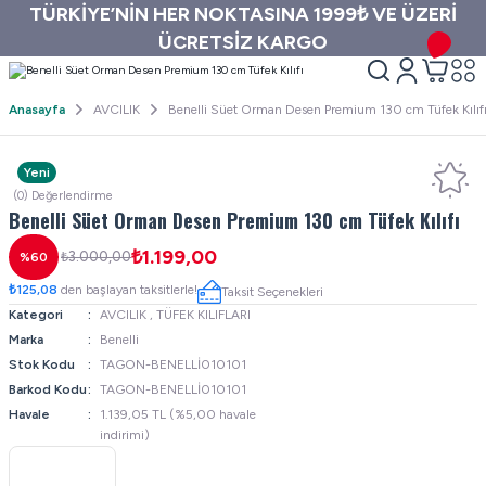
TÜRKİYE’NİN HER NOKTASINA 1999₺ VE ÜZERİ
ÜCRETSİZ KARGO
Anasayfa
AVCILIK
Benelli Süet Orman Desen Premium 130 cm Tüfek Kılıf
Yeni
(0) Değerlendirme
Benelli Süet Orman Desen Premium 130 cm Tüfek Kılıfı
₺1.199,00
₺3.000,00
%60
₺125,08
den başlayan taksitlerle!
Taksit Seçenekleri
Kategori
AVCILIK
,
TÜFEK KILIFLARI
Marka
Benelli
Stok Kodu
TAGON-BENELLİ010101
Barkod Kodu
TAGON-BENELLİ010101
Havale
1.139,05 TL (%5,00 havale
indirimi)