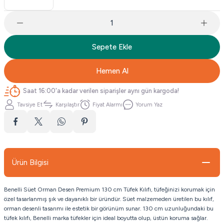
Sepete Ekle
Hemen Al
Saat 16:00'a kadar verilen siparişler aynı gün kargoda!
Tavsiye Et
Karşılaştır
Fiyat Alarmı
Yorum Yaz
Ürün Bilgisi
Benelli Süet Orman Desen Premium 130 cm Tüfek Kılıfı, tüfeğinizi korumak için
özel tasarlanmış şık ve dayanıklı bir üründür. Süet malzemeden üretilen bu kılıf,
orman desenli tasarımı ile estetik bir görünüm sunar. 130 cm uzunluğundaki bu
tüfek kılıfı, Benelli marka tüfekler için ideal boyutta olup, üstün koruma sağlar.