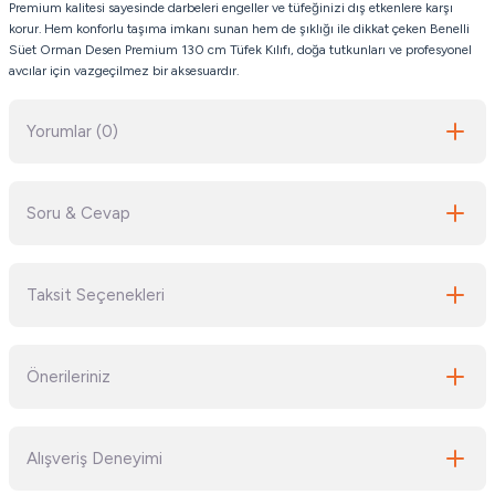
Premium kalitesi sayesinde darbeleri engeller ve tüfeğinizi dış etkenlere karşı
korur. Hem konforlu taşıma imkanı sunan hem de şıklığı ile dikkat çeken Benelli
Süet Orman Desen Premium 130 cm Tüfek Kılıfı, doğa tutkunları ve profesyonel
avcılar için vazgeçilmez bir aksesuardır.
Yorumlar (0)
Soru & Cevap
Bu ürüne ilk yorumu siz yapın!
Taksit Seçenekleri
Yorum Yaz
Ürün hakkında henüz soru sorulmamış.
Önerileriniz
Soru Sor
Bu ürünün fiyat bilgisi, resim, ürün açıklamalarında ve diğer konularda
Alışveriş Deneyimi
yetersiz gördüğünüz noktaları öneri formunu kullanarak tarafımıza
iletebilirsiniz.