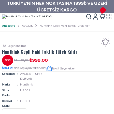
TÜRKİYE’NİN HER NOKTASINA 1999₺ VE ÜZERİ
ÜCRETSİZ KARGO
Anasayfa
AVCILIK
Hunthink Cepli Haki Taktik Tüfek Kılıfı
(0) Değerlendirme
Hunthink Cepli Haki Taktik Tüfek Kılıfı
₺999,00
₺1.500,00
%33
₺104,21
den başlayan taksitlerle!
Taksit Seçenekleri
Kategori
AVCILIK
,
TÜFEK
KILIFLARI
Marka
Hunthink
Stok
HS051
Kodu
Barkod
HS051
Kodu