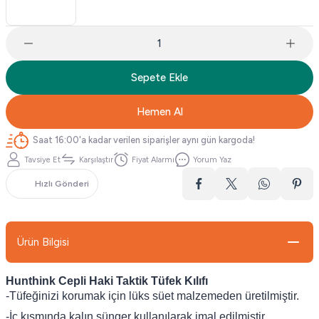
Sepete Ekle
Hemen Al
Saat 16:00'a kadar verilen siparişler aynı gün kargoda!
Tavsiye Et
Karşılaştır
Fiyat Alarmı
Yorum Yaz
Hızlı Gönderi
Ürün Bilgisi
Hunthink Cepli Haki Taktik Tüfek Kılıfı
-Tüfeğinizi korumak için lüks süet malzemeden üretilmiştir.
-İç kısmında kalın sünger kullanılarak imal edilmiştir.