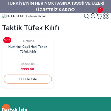
TÜRKİYE’NİN HER NOKTASINA 1999₺ VE ÜZERİ
ÜCRETSİZ KARGO
0
Taktik Tüfek Kılıfı
%33
Hunthink
Hunthink Cepli Haki Taktik
Tüfek Kılıfı
₺1.500,00
₺999,00
Sepete Ekle
Destek İçin