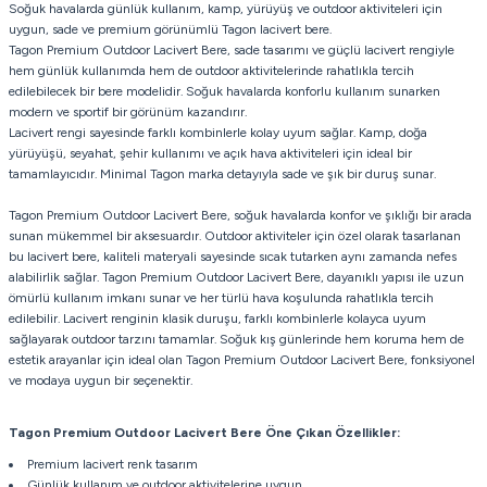
Soğuk havalarda günlük kullanım, kamp, yürüyüş ve outdoor aktiviteleri için
uygun, sade ve premium görünümlü Tagon lacivert bere.
Tagon Premium Outdoor Lacivert Bere, sade tasarımı ve güçlü lacivert rengiyle
hem günlük kullanımda hem de outdoor aktivitelerinde rahatlıkla tercih
edilebilecek bir bere modelidir. Soğuk havalarda konforlu kullanım sunarken
modern ve sportif bir görünüm kazandırır.
Lacivert rengi sayesinde farklı kombinlerle kolay uyum sağlar. Kamp, doğa
yürüyüşü, seyahat, şehir kullanımı ve açık hava aktiviteleri için ideal bir
tamamlayıcıdır. Minimal Tagon marka detayıyla sade ve şık bir duruş sunar.
Tagon Premium Outdoor Lacivert Bere, soğuk havalarda konfor ve şıklığı bir arada
sunan mükemmel bir aksesuardır. Outdoor aktiviteler için özel olarak tasarlanan
bu lacivert bere, kaliteli materyali sayesinde sıcak tutarken aynı zamanda nefes
alabilirlik sağlar. Tagon Premium Outdoor Lacivert Bere, dayanıklı yapısı ile uzun
ömürlü kullanım imkanı sunar ve her türlü hava koşulunda rahatlıkla tercih
edilebilir. Lacivert renginin klasik duruşu, farklı kombinlerle kolayca uyum
sağlayarak outdoor tarzını tamamlar. Soğuk kış günlerinde hem koruma hem de
estetik arayanlar için ideal olan Tagon Premium Outdoor Lacivert Bere, fonksiyonel
ve modaya uygun bir seçenektir.
Tagon Premium Outdoor Lacivert Bere
Öne Çıkan Özellikler:
Premium lacivert renk tasarım
Günlük kullanım ve outdoor aktivitelerine uygun