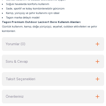
Soğuk havalarda konforlu kullanım
Sade, sportif ve kolay kombinlenebilir görünüm
Kamp, yürüyüş ve şehir kullanımı için ideal
Tagon marka detaylı model
Tagon Premium Outdoor Lacivert Bere
Kullanım Alanları:
Günlük kullanım, kamp, doğa yürüyüşü, seyahat, outdoor aktiviteleri ve şehir
kombinleri.
Yorumlar (0)
Soru & Cevap
Bu ürüne ilk yorumu siz yapın!
Taksit Seçenekleri
Yorum Yaz
Ürün hakkında henüz soru sorulmamış.
Önerileriniz
Soru Sor