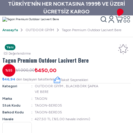
TÜRKİYE’NİN HER NOKTASINA 1999₺ VE ÜZERİ
ÜCRETSİZ KARGO
Anasayfa
OUTDOOR GİYİM
Tagon Premium Outdoor Lacivert Bere
Yeni
(0) Değerlendirme
Tagon Premium Outdoor Lacivert Bere
₺450,00
₺1.000,00
%55
₺46,94
den başlayan taksitlerle!
Taksit Seçenekleri
Kategori
OUTDOOR GİYİM
,
BLACKBÖRK ŞAPKA
VE BERE
Marka
TAGON
Stok Kodu
TAGON-BERE05
Barkod Kodu
TAGON-BERE05
Havale
427,50 TL (%5,00 havale indirimi)