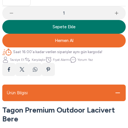
Sepete Ekle
Hemen Al
Saat 16:00'a kadar verilen siparişler aynı gün kargoda!
Tavsiye Et
Karşılaştır
Fiyat Alarmı
Yorum Yaz
Ürün Bilgisi
Tagon Premium Outdoor Lacivert
Bere