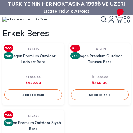
TÜRKİYE’NİN HER NOKTASINA 1999₺ VE ÜZERİ
ÜCRETSİZ KARGO
Erkek Beresi
%55
%55
TAGON
TAGON
Yeni
Yeni
Tagon Premium Outdoor
Tagon Premium Outdoor
Lacivert Bere
Turuncu Bere
₺1.000,00
₺1.000,00
₺450,00
₺450,00
Sepete Ekle
Sepete Ekle
%55
TAGON
Yeni
Tagon Premium Outdoor Siyah
Bere