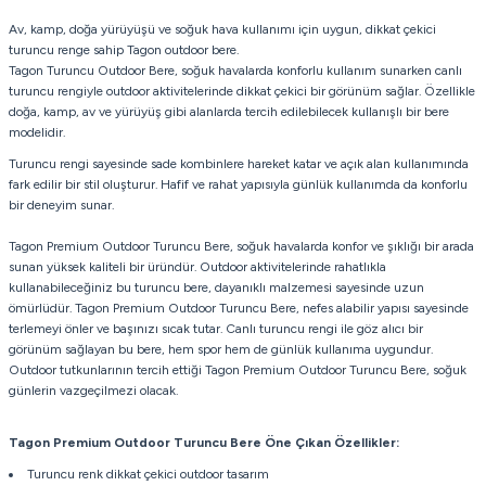
Av, kamp, doğa yürüyüşü ve soğuk hava kullanımı için uygun, dikkat çekici
turuncu renge sahip Tagon outdoor bere.
Tagon Turuncu Outdoor Bere, soğuk havalarda konforlu kullanım sunarken canlı
turuncu rengiyle outdoor aktivitelerinde dikkat çekici bir görünüm sağlar. Özellikle
doğa, kamp, av ve yürüyüş gibi alanlarda tercih edilebilecek kullanışlı bir bere
modelidir.
Turuncu rengi sayesinde sade kombinlere hareket katar ve açık alan kullanımında
fark edilir bir stil oluşturur. Hafif ve rahat yapısıyla günlük kullanımda da konforlu
bir deneyim sunar.
Tagon Premium Outdoor Turuncu Bere, soğuk havalarda konfor ve şıklığı bir arada
sunan yüksek kaliteli bir üründür. Outdoor aktivitelerinde rahatlıkla
kullanabileceğiniz bu turuncu bere, dayanıklı malzemesi sayesinde uzun
ömürlüdür. Tagon Premium Outdoor Turuncu Bere, nefes alabilir yapısı sayesinde
terlemeyi önler ve başınızı sıcak tutar. Canlı turuncu rengi ile göz alıcı bir
görünüm sağlayan bu bere, hem spor hem de günlük kullanıma uygundur.
Outdoor tutkunlarının tercih ettiği Tagon Premium Outdoor Turuncu Bere, soğuk
günlerin vazgeçilmezi olacak.
Tagon Premium Outdoor Turuncu Bere
Öne Çıkan Özellikler:
Turuncu renk dikkat çekici outdoor tasarım