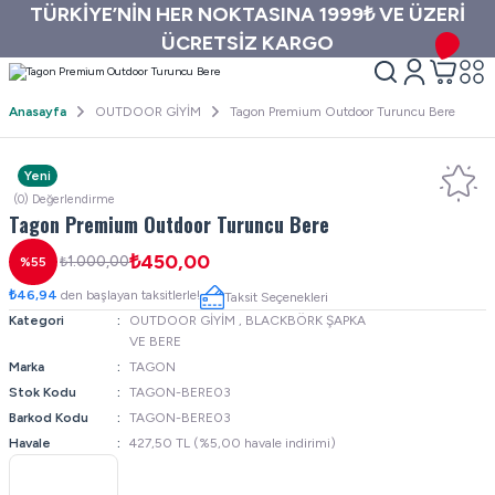
TÜRKİYE’NİN HER NOKTASINA 1999₺ VE ÜZERİ
ÜCRETSİZ KARGO
Anasayfa
OUTDOOR GİYİM
Tagon Premium Outdoor Turuncu Bere
Yeni
(0) Değerlendirme
Tagon Premium Outdoor Turuncu Bere
₺450,00
₺1.000,00
%55
₺46,94
den başlayan taksitlerle!
Taksit Seçenekleri
Kategori
OUTDOOR GİYİM
,
BLACKBÖRK ŞAPKA
VE BERE
Marka
TAGON
Stok Kodu
TAGON-BERE03
Barkod Kodu
TAGON-BERE03
Havale
427,50 TL (%5,00 havale indirimi)