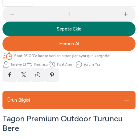
Sepete Ekle
Hemen Al
Saat 16:00'a kadar verilen siparişler aynı gün kargoda!
Tavsiye Et
Karşılaştır
Fiyat Alarmı
Yorum Yaz
Ürün Bilgisi
Tagon Premium Outdoor Turuncu
Bere