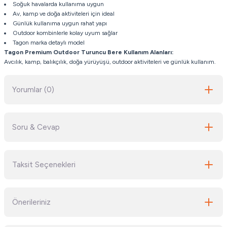
Soğuk havalarda kullanıma uygun
Av, kamp ve doğa aktiviteleri için ideal
Günlük kullanıma uygun rahat yapı
Outdoor kombinlerle kolay uyum sağlar
Tagon marka detaylı model
Tagon Premium Outdoor Turuncu Bere
Kullanım Alanları:
Avcılık, kamp, balıkçılık, doğa yürüyüşü, outdoor aktiviteleri ve günlük kullanım.
Yorumlar (0)
Soru & Cevap
Bu ürüne ilk yorumu siz yapın!
Taksit Seçenekleri
Yorum Yaz
Ürün hakkında henüz soru sorulmamış.
Önerileriniz
Soru Sor