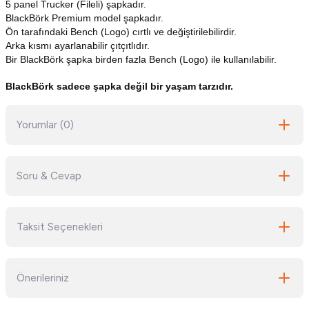
5 panel Trucker (Fileli) şapkadır.
BlackBörk Premium model şapkadır.
Ön tarafındaki Bench (Logo) cırtlı ve değiştirilebilirdir.
Arka kısmı ayarlanabilir çıtçıtlıdır.
Bir BlackBörk şapka birden fazla Bench (Logo) ile kullanılabilir.
BlackBörk sadece şapka değil bir yaşam tarzıdır.
Yorumlar (0)
Soru & Cevap
Bu ürüne ilk yorumu siz yapın!
Taksit Seçenekleri
Yorum Yaz
Ürün hakkında henüz soru sorulmamış.
Önerileriniz
Soru Sor