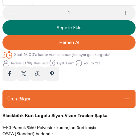
Sepete Ekle
Hemen Al
Saat 16:00'a kadar verilen siparişler aynı gün kargoda!
Tavsiye Et
Karşılaştır
Fiyat Alarmı
Yorum Yaz
Ürün Bilgisi
Blackbörk Kurt Logolu Siyah-Vizon Trucker Şapka
%50 Pamuk %50 Polyester kumaştan üretilmiştir.
OSFA (Standart) bedendir.