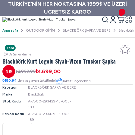
TÜRKİYE’NİN HER NOKTASINA 1999₺ VE ÜZERİ
ÜCRETSİZ KARGO
Anasayfa
OUTDOOR GİYİM
BLACKBÖRK ŞAPKA VE BERE
Blackbörk
Yeni
(0) Değerlendirme
Blackbörk Kurt Logolu Siyah-Vizon Trucker Şapka
₺1.699,00
₺2.000,00
%15
₺180,94
den başlayan taksitlerle!
Taksit Seçenekleri
Kategori
BLACKBÖRK ŞAPKA VE BERE
Marka
BlackBörk
Stok Kodu
A-7500-293429-13-005-
189
Barkod Kodu
A-7500-293429-13-005-
189