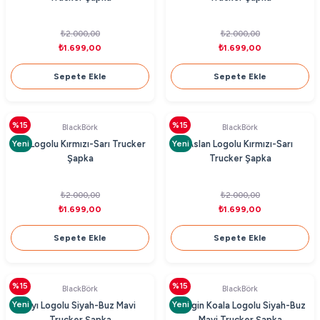
₺2.000,00
₺2.000,00
₺1.699,00
₺1.699,00
Sepete Ekle
Sepete Ekle
%15
%15
BlackBörk
BlackBörk
Yeni
Yeni
Ayı Logolu Kırmızı-Sarı Trucker
Aslan Logolu Kırmızı-Sarı
Şapka
Trucker Şapka
₺2.000,00
₺2.000,00
₺1.699,00
₺1.699,00
Sepete Ekle
Sepete Ekle
%15
%15
BlackBörk
BlackBörk
Yeni
Yeni
Ayı Logolu Siyah-Buz Mavi
Gergin Koala Logolu Siyah-Buz
Trucker Şapka
Mavi Trucker Şapka