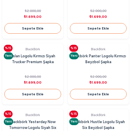
₺2.000,00
₺2.000,00
₺1.699,00
₺1.699,00
Sepete Ekle
Sepete Ekle
%15
%15
BlackBörk
BlackBörk
Yeni
Yeni
Aslan Logolu Kırmızı Siyah
Blackbörk Panter Logolu Kırmızı
Trucker Premium Şapka
Beyzbol Şapka
₺2.000,00
₺2.000,00
₺1.699,00
₺1.699,00
Sepete Ekle
Sepete Ekle
%15
%15
BlackBörk
BlackBörk
Yeni
Yeni
Blackbörk Yesterday Now
Blackbörk Hustle Logolu Siyah
Tomorrow Logolu Siyah Six
Six Beyzbol Şapka