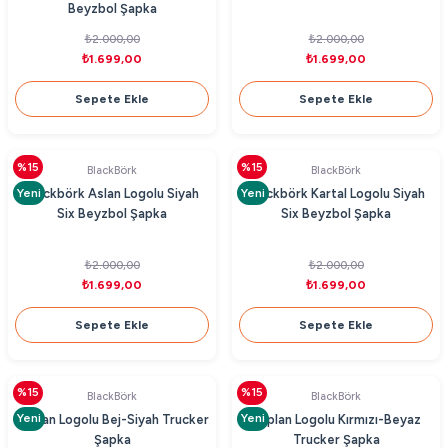
Beyzbol Şapka
₺2.000,00
₺2.000,00
₺1.699,00
₺1.699,00
Sepete Ekle
Sepete Ekle
%15
%15
BlackBörk
BlackBörk
Yeni
Yeni
Blackbörk Aslan Logolu Siyah
Blackbörk Kartal Logolu Siyah
Six Beyzbol Şapka
Six Beyzbol Şapka
₺2.000,00
₺2.000,00
₺1.699,00
₺1.699,00
Sepete Ekle
Sepete Ekle
%15
%15
BlackBörk
BlackBörk
Yeni
Yeni
Kaplan Logolu Bej-Siyah Trucker
Kaplan Logolu Kırmızı-Beyaz
Şapka
Trucker Şapka