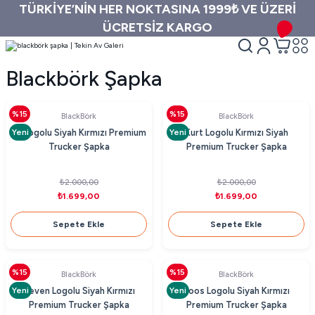
TÜRKİYE’NİN HER NOKTASINA 1999₺ VE ÜZERİ
ÜCRETSİZ KARGO
Blackbörk Şapka
%15
%15
BlackBörk
BlackBörk
Yeni
Yeni
At Logolu Siyah Kırmızı Premium
Kurt Logolu Kırmızı Siyah
Trucker Şapka
Premium Trucker Şapka
₺2.000,00
₺2.000,00
₺1.699,00
₺1.699,00
Sepete Ekle
Sepete Ekle
%15
%15
BlackBörk
BlackBörk
Yeni
Yeni
Seven Logolu Siyah Kırmızı
Boos Logolu Siyah Kırmızı
Premium Trucker Şapka
Premium Trucker Şapka