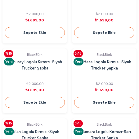
₺2.000,00
₺2.000,00
₺1.699,00
₺1.699,00
Sepete Ekle
Sepete Ekle
%15
%15
BlackBörk
BlackBörk
Yeni
Yeni
Samuray Logolu Kırmızı-Siyah
I'm Here Logolu Kırmızı-Siyah
Trucker Şapka
Trucker Şapka
₺2.000,00
₺2.000,00
₺1.699,00
₺1.699,00
Sepete Ekle
Sepete Ekle
%15
%15
BlackBörk
BlackBörk
Yeni
Yeni
Aslan Logolu Kırmızı-Siyah
7 Numara Logolu Kırmızı-Sarı
Trucker Şapka
Trucker Şapka