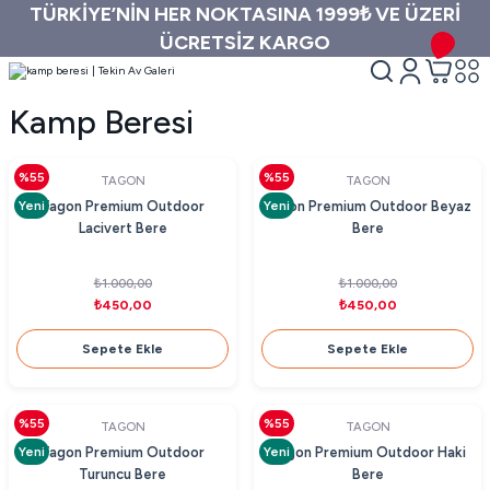
TÜRKİYE’NİN HER NOKTASINA 1999₺ VE ÜZERİ
ÜCRETSİZ KARGO
Kamp Beresi
%55
%55
TAGON
TAGON
Yeni
Yeni
Tagon Premium Outdoor
Tagon Premium Outdoor Beyaz
Lacivert Bere
Bere
₺1.000,00
₺1.000,00
₺450,00
₺450,00
Sepete Ekle
Sepete Ekle
%55
%55
TAGON
TAGON
Yeni
Yeni
Tagon Premium Outdoor
Tagon Premium Outdoor Haki
Turuncu Bere
Bere