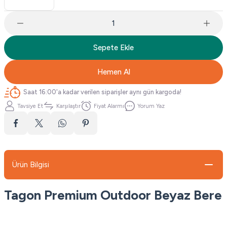
Sepete Ekle
Hemen Al
Saat 16:00'a kadar verilen siparişler aynı gün kargoda!
Tavsiye Et
Karşılaştır
Fiyat Alarmı
Yorum Yaz
Ürün Bilgisi
Tagon Premium Outdoor Beyaz Bere