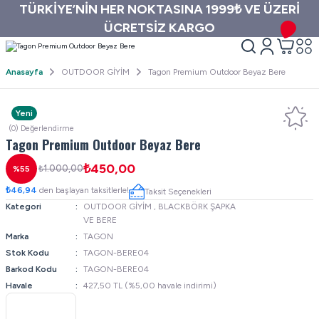
TÜRKİYE’NİN HER NOKTASINA 1999₺ VE ÜZERİ
ÜCRETSİZ KARGO
Anasayfa
OUTDOOR GİYİM
Tagon Premium Outdoor Beyaz Bere
Yeni
(0) Değerlendirme
Tagon Premium Outdoor Beyaz Bere
₺450,00
₺1.000,00
%55
₺46,94
den başlayan taksitlerle!
Taksit Seçenekleri
Kategori
OUTDOOR GİYİM
,
BLACKBÖRK ŞAPKA
VE BERE
Marka
TAGON
Stok Kodu
TAGON-BERE04
Barkod Kodu
TAGON-BERE04
Havale
427,50 TL (%5,00 havale indirimi)