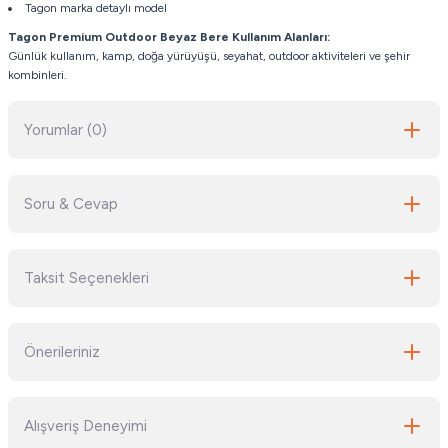
Tagon marka detaylı model
Tagon Premium Outdoor Beyaz Bere
Kullanım Alanları:
Günlük kullanım, kamp, doğa yürüyüşü, seyahat, outdoor aktiviteleri ve şehir
kombinleri.
Yorumlar (0)
Soru & Cevap
Bu ürüne ilk yorumu siz yapın!
Taksit Seçenekleri
Yorum Yaz
Ürün hakkında henüz soru sorulmamış.
Önerileriniz
Soru Sor
Bu ürünün fiyat bilgisi, resim, ürün açıklamalarında ve diğer konularda
Alışveriş Deneyimi
yetersiz gördüğünüz noktaları öneri formunu kullanarak tarafımıza
iletebilirsiniz.