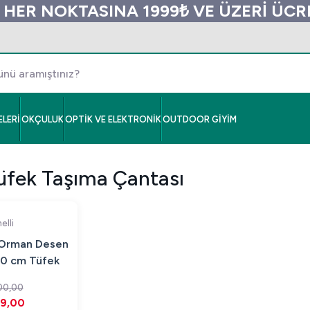
 HER NOKTASINA 1999₺ VE ÜZERİ ÜC
LERİ
OKÇULUK
OPTİK VE ELEKTRONİK
OUTDOOR GİYİM
üfek Taşıma Çantası
elli
 Orman Desen
0 cm Tüfek
ıfı
00,00
99,00