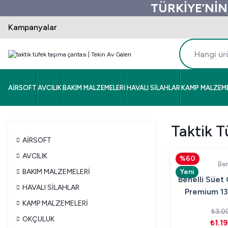
TÜRKİYE’NİN
Kampanyalar
AİRSOFT
AVCILIK
BAKIM MALZEMELERİ
HAVALI SİLAHLAR
KAMP MALZEME
Taktik T
AİRSOFT
AVCILIK
%60
Ben
BAKIM MALZEMELERİ
Yeni
Benelli Süet
HAVALI SİLAHLAR
Premium 13
KAMP MALZEMELERİ
Kıl
₺3.0
OKÇULUK
₺1.1