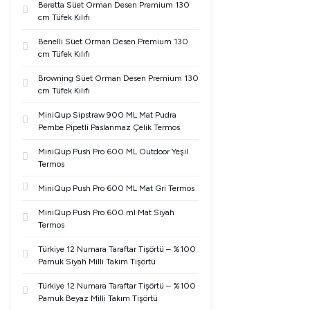
Beretta Süet Orman Desen Premium 130
cm Tüfek Kılıfı
Benelli Süet Orman Desen Premium 130
cm Tüfek Kılıfı
Browning Süet Orman Desen Premium 130
cm Tüfek Kılıfı
MiniQup Sipstraw 900 ML Mat Pudra
Pembe Pipetli Paslanmaz Çelik Termos
MiniQup Push Pro 600 ML Outdoor Yeşil
Termos
MiniQup Push Pro 600 ML Mat Gri Termos
MiniQup Push Pro 600 ml Mat Siyah
Termos
Türkiye 12 Numara Taraftar Tişörtü – %100
Pamuk Siyah Milli Takım Tişörtü
Türkiye 12 Numara Taraftar Tişörtü – %100
Pamuk Beyaz Milli Takım Tişörtü