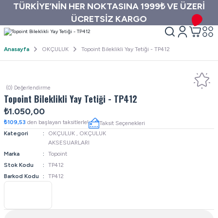
TÜRKİYE’NİN HER NOKTASINA 1999₺ VE ÜZERİ
ÜCRETSİZ KARGO
Anasayfa
OKÇULUK
Topoint Bileklikli Yay Tetiği - TP412
(0) Değerlendirme
Topoint Bileklikli Yay Tetiği - TP412
₺1.050,00
₺109,53
den başlayan taksitlerle!
Taksit Seçenekleri
Kategori
OKÇULUK
,
OKÇULUK
AKSESUARLARI
Marka
Topoint
Stok Kodu
TP412
Barkod Kodu
TP412