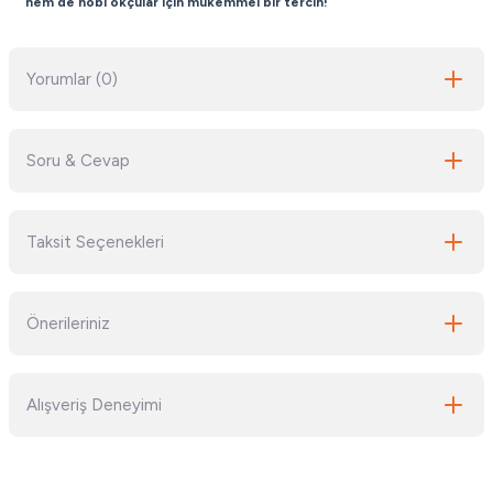
hem de hobi okçular için mükemmel bir tercih!
Yorumlar (0)
Soru & Cevap
Bu ürüne ilk yorumu siz yapın!
Taksit Seçenekleri
Yorum Yaz
Ürün hakkında henüz soru sorulmamış.
Önerileriniz
Soru Sor
Bu ürünün fiyat bilgisi, resim, ürün açıklamalarında ve diğer konularda
Alışveriş Deneyimi
yetersiz gördüğünüz noktaları öneri formunu kullanarak tarafımıza
iletebilirsiniz.
Görüş ve önerileriniz için teşekkür ederiz.
Kullanışlı aradığım her şeye çabuk
ulaşıyorum