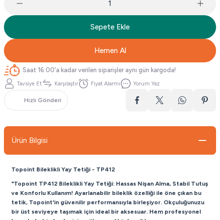
Sepete Ekle
Hemen Al
Saat 16:00'a kadar verilen siparişler aynı gün kargoda!
Tavsiye Et
Karşılaştır
Fiyat Alarmı
Yorum Yaz
Hızlı Gönderi
Ürün Bilgisi
Topoint Bileklikli Yay Tetiği - TP412
"Topoint TP412 Bileklikli Yay Tetiği: Hassas Nişan Alma, Stabil Tutuş
ve Konforlu Kullanım! Ayarlanabilir bileklik özelliği ile öne çıkan bu
tetik, Topoint'in güvenilir performansıyla birleşiyor. Okçuluğunuzu
bir üst seviyeye taşımak için ideal bir aksesuar. Hem profesyonel