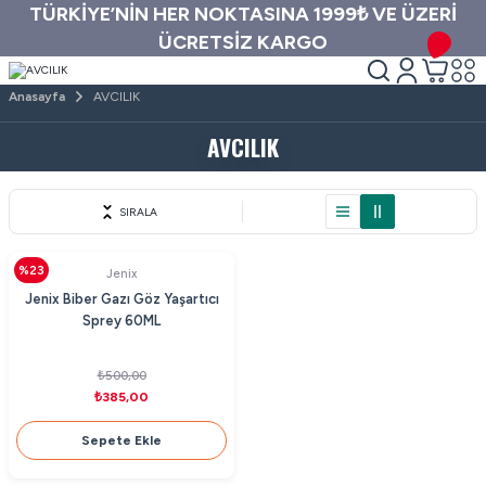
TÜRKİYE’NİN HER NOKTASINA 1999₺ VE ÜZERİ
ÜCRETSİZ KARGO
Anasayfa
AVCILIK
AVCILIK
SIRALA
%23
Jenix
Jenix Biber Gazı Göz Yaşartıcı
Sprey 60ML
₺500,00
₺385,00
Sepete Ekle