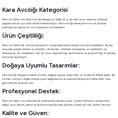
Kara Avcılığı Kategorisi
Tekin Av Galeri'nin Kara Avcılığı kategorisi, doğa ile iç içe olan ve av sporunu tutkuyla
yaşayan avcılar için özel olarak tasarlanmıştır. Kara avcılığı deneyimini en üst düzeye
çıkarmak için geniş bir ürün yelpazesi sunmaktadır.
Ürün Çeşitliliği:
Tekin Av Galeri'de Avcılık deneyimini zenginleştirecek birçok ürün bulunmaktadır. Bunlar
arasında yüksek kaliteli av tüfekleri, dürbünler, taktiksel ekipmanlar, av kıyafetleri ve
aksesuarlar yer almaktadır. Her bir ürün, dayanıklılığı, performansı ve güvenilirliği ön planda
tutularak seçilmiştir.
Doğaya Uyumlu Tasarımlar:
Kara avcılığı kategorisindeki ürünler, doğaya uyumlu tasarımlar ve renklerle dikkat çeker. Bu
ürünler, avcıların doğal ortama uyum sağlamasına ve avlanma deneyimini daha etkili hale
getirmesine yardımcı olur.
Profesyonel Destek:
Tekin Av Galeri, av tutkunlarına profesyonel destek sunar. Uzman ekibimiz, müşterilere
doğru ürün seçimi, bakım ve kullanım konularında yardımcı olmak için her zaman hazırdır.
Kalite ve Güven: