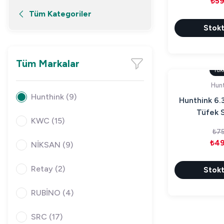
₺59
Tüm Kategoriler
Stokt
Tüm Markalar
Tük
Hunt
Hunthink (9)
Hunthink 6.
Tüfek 
KWC (15)
₺75
₺49
NİKSAN (9)
Retay (2)
Stokt
RUBİNO (4)
SRC (17)