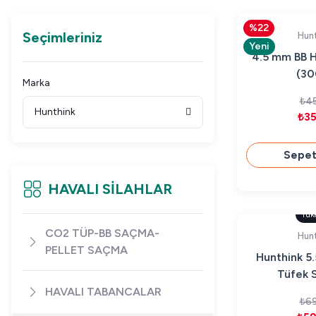
%22
Seçimleriniz
Hunt
Yeni
4.5 mm BB H
(30
Marka
₺45
Hunthink
₺35
Sepet
HAVALI SİLAHLAR
Tük
CO2 TÜP-BB SAÇMA-
Hunt
PELLET SAÇMA
Hunthink 5
Tüfek 
HAVALI TABANCALAR
₺69