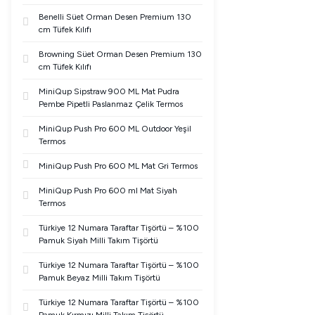
Benelli Süet Orman Desen Premium 130
cm Tüfek Kılıfı
Browning Süet Orman Desen Premium 130
cm Tüfek Kılıfı
MiniQup Sipstraw 900 ML Mat Pudra
Pembe Pipetli Paslanmaz Çelik Termos
MiniQup Push Pro 600 ML Outdoor Yeşil
Termos
MiniQup Push Pro 600 ML Mat Gri Termos
MiniQup Push Pro 600 ml Mat Siyah
Termos
Türkiye 12 Numara Taraftar Tişörtü – %100
Pamuk Siyah Milli Takım Tişörtü
Türkiye 12 Numara Taraftar Tişörtü – %100
Pamuk Beyaz Milli Takım Tişörtü
Türkiye 12 Numara Taraftar Tişörtü – %100