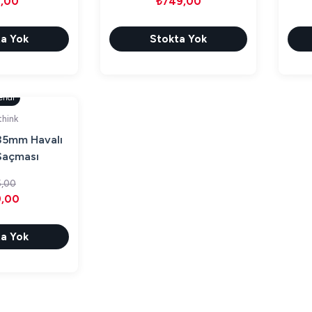
,00
₺749,00
a Yok
Stokta Yok
endi
hink
35mm Havalı
Saçması
,00
,00
a Yok