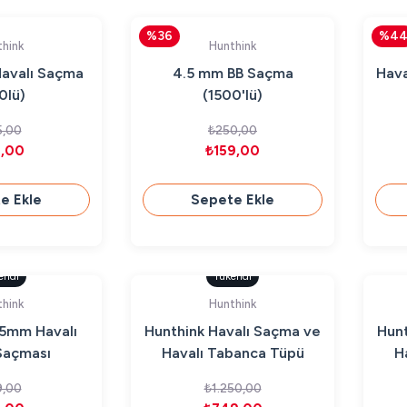
%36
%4
hink
Hunthink
avalı Saçma
4.5 mm BB Saçma
Hava
0lü)
(1500'lü)
,00
₺250,00
,00
₺159,00
e Ekle
Sepete Ekle
endi
Tükendi
hink
Hunthink
.5mm Havalı
Hunthink Havalı Saçma ve
Hunt
Saçması
Havalı Tabanca Tüpü
H
Avantaj Paket 1
,00
₺1.250,00