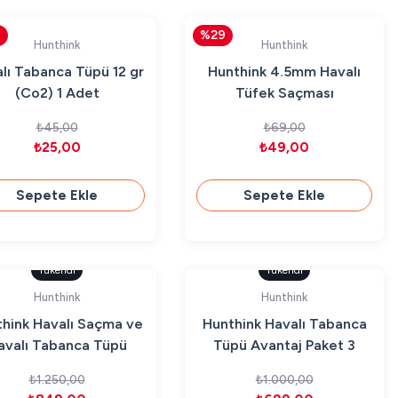
4
%29
Hunthink
Hunthink
lı Tabanca Tüpü 12 gr
Hunthink 4.5mm Havalı
(Co2) 1 Adet
Tüfek Saçması
₺45,00
₺69,00
₺25,00
₺49,00
Sepete Ekle
Sepete Ekle
Tükendi
Tükendi
Hunthink
Hunthink
hink Havalı Saçma ve
Hunthink Havalı Tabanca
avalı Tabanca Tüpü
Tüpü Avantaj Paket 3
Avantaj Paket 2
₺1.250,00
₺1.000,00