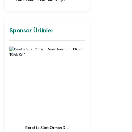
Pamuk Kırmızı Milli Takım Tişörtü
Sponsor Ürünler
Beretta Süet Orman D ...