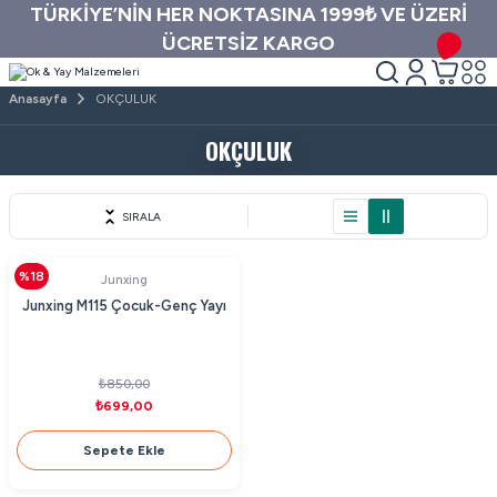
TÜRKİYE’NİN HER NOKTASINA 1999₺ VE ÜZERİ
ÜCRETSİZ KARGO
Anasayfa
OKÇULUK
OKÇULUK
SIRALA
%18
Junxing
Junxing M115 Çocuk-Genç Yayı
₺850,00
₺699,00
Sepete Ekle