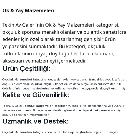
Ok & Yay Malzemeleri
Tekin Av Galeri'nin Ok & Yay Malzemeleri kategorisi,
okçuluk sporuna meraklı olanlar ve bu antik sanatı icra
edenler için özel olarak tasarlanmış geniş bir ürün
yelpazesini sunmaktadır. Bu kategori, okçuluk
tutkunlarının ihtiyaç duyduğu her türlü ekipmanı,
aksesuarı ve malzemeyi içermektedir.
Ürün Çeşitliliği:
Okçuluk Malzemeleri kategorisinde, yaylar, oklar, yay sapları, nişangahlar, okçu kıyafetleri,
okçuluk eldivenleri, kolluklar, okçuluk hedefleri ve daha birçok ürün bulunmaktadır. Bu
ürünler, farklı beceri seviyelerine ve kullanıcı tercihlerine uygun olarak çeşitlendirilmiştir.
Kalite ve Güvenilirlik:
Tekin Av Galeri, okçuluk malzemeleri seçerken yüksek kalite standartlarına ve güvenilir
markalara önem verir. Bu sayede müşteriler, güvenilir ve dayanıklı ekipmanlarla en iyi
okçuluk deneyimini yaşayabilirler.
Uzmanlık ve Destek:
Okçuluk Malzemeleri kategorisinde uzman bir ekip, müşterilere doğru ürün seçimi