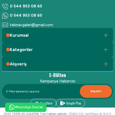
0 544 953 08 65
0 544 953 08 65
tekinavgaleri@gmail.com
Kurumsal
Kategoriler
Alışveriş
E-Bülten
Kampanya Habercisi
Kaydet
App Store
Google Play
WhatsApp Destek
2022 TEKİN AV GALERİ© Tüm hakları saklıdır.
256Bit SSL Sertifikası ile %100