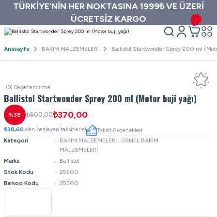
TÜRKİYE’NİN HER NOKTASINA 1999₺ VE ÜZERİ
ÜCRETSİZ KARGO
Anasayfa
BAKIM MALZEMELERİ
Ballistol Startwonder Sprey 200 ml (Moto
(0) Değerlendirme
Ballistol Startwonder Sprey 200 ml (Motor buji yağı)
₺370,00
₺600,00
%38
₺38,60
den başlayan taksitlerle!
Taksit Seçenekleri
Kategori
BAKIM MALZEMELERİ
,
GENEL BAKIM
MALZEMELERİ
Marka
Ballistol
Stok Kodu
25500
Barkod Kodu
25500