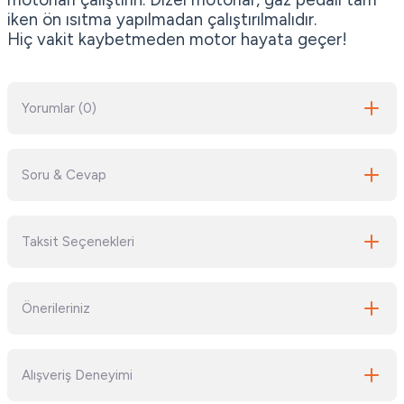
iken ön ısıtma yapılmadan çalıştırılmalıdır.
Hiç vakit kaybetmeden motor hayata geçer!
Yorumlar (0)
Soru & Cevap
Bu ürüne ilk yorumu siz yapın!
Taksit Seçenekleri
Yorum Yaz
Ürün hakkında henüz soru sorulmamış.
Önerileriniz
Soru Sor
Bu ürünün fiyat bilgisi, resim, ürün açıklamalarında ve diğer konularda
Alışveriş Deneyimi
yetersiz gördüğünüz noktaları öneri formunu kullanarak tarafımıza
iletebilirsiniz.