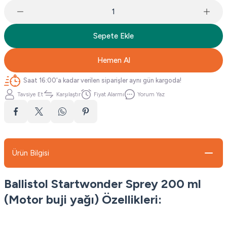
Sepete Ekle
Hemen Al
Saat 16:00'a kadar verilen siparişler aynı gün kargoda!
Tavsiye Et
Karşılaştır
Fiyat Alarmı
Yorum Yaz
Ürün Bilgisi
Ballistol Startwonder Sprey 200 ml
(Motor buji yağı) Özellikleri: