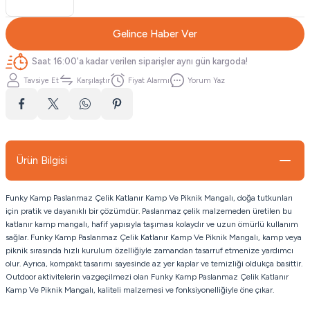
Gelince Haber Ver
Saat 16:00'a kadar verilen siparişler aynı gün kargoda!
Tavsiye Et
Karşılaştır
Fiyat Alarmı
Yorum Yaz
Ürün Bilgisi
Funky Kamp Paslanmaz Çelik Katlanır Kamp Ve Piknik Mangalı, doğa tutkunları
için pratik ve dayanıklı bir çözümdür. Paslanmaz çelik malzemeden üretilen bu
katlanır kamp mangalı, hafif yapısıyla taşıması kolaydır ve uzun ömürlü kullanım
sağlar. Funky Kamp Paslanmaz Çelik Katlanır Kamp Ve Piknik Mangalı, kamp veya
piknik sırasında hızlı kurulum özelliğiyle zamandan tasarruf etmenize yardımcı
olur. Ayrıca, kompakt tasarımı sayesinde az yer kaplar ve temizliği oldukça basittir.
Outdoor aktivitelerin vazgeçilmezi olan Funky Kamp Paslanmaz Çelik Katlanır
Kamp Ve Piknik Mangalı, kaliteli malzemesi ve fonksiyonelliğiyle öne çıkar.