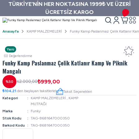
TÜRKİYE’NİN HER NOKTASINA 1999₺ VE ÜZERİ
ÜCRETSİZ KARGO
Anasayfa
KAMP MALZEMELERİ
Funky Kamp Paslanmaz Çelik Katlanır Kam
Yeni
(0) Değerlendirme
Funky Kamp Paslanmaz Çelik Katlanır Kamp Ve Piknik
Mangalı
₺999,00
₺2.000,00
%50
₺104,21
den başlayan taksitlerle!
Taksit Seçenekleri
Kategori
KAMP MALZEMELERİ
,
KAMP
MUTFAĞI
Marka
Funky
Stok Kodu
TAG-8681647000350
Barkod Kodu
TAG-8681647000350