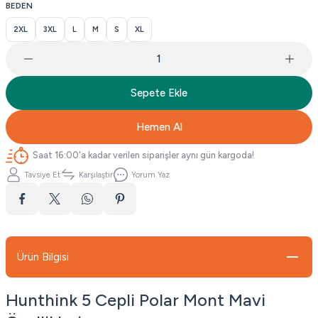
BEDEN
2XL
3XL
L
M
S
XL
Sepete Ekle
Hemen Al
Saat 16:00'a kadar verilen siparişler aynı gün kargoda!
Tavsiye Et
Karşılaştır
Yorum Yaz
Ürün Bilgisi
Hunthink 5 Cepli Polar Mont Mavi