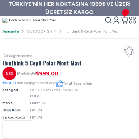
TÜRKİYE’NİN HER NOKTASINA 1999₺ VE ÜZERİ
ÜCRETSİZ KARGO
Anasayfa
OUTDOOR GİYİM
Hunthink 5 Cepli Polar Mont Mavi
(0) Değerlendirme
Hunthink 5 Cepli Polar Mont Mavi
₺999,00
₺1.500,00
%33
₺104,21
den başlayan taksitlerle!
Taksit Seçenekleri
Kategori
OUTDOOR GİYİM
,
MONT VE
POLAR
Marka
Hunthink
Stok Kodu
HK15M
Barkod Kodu
HK15M