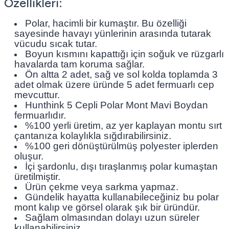
Özellikleri:
Polar, hacimli bir kumaştır. Bu özelliği
sayesinde havayı yünlerinin arasında tutarak
vücudu sıcak tutar.
Boyun kısmını kapattığı için soğuk ve rüzgarlı
havalarda tam koruma sağlar.
Ön altta 2 adet, sağ ve sol kolda toplamda 3
adet olmak üzere üründe 5 adet fermuarlı cep
mevcuttur.
Hunthink 5 Cepli Polar Mont Mavi Boydan
fermuarlıdır.
%100 yerli üretim, az yer kaplayan montu sırt
çantanıza kolaylıkla sığdırabilirsiniz.
%100 geri dönüştürülmüş polyester iplerden
oluşur.
İçi şardonlu, dışı tıraşlanmış polar kumaştan
üretilmiştir.
Ürün çekme veya sarkma yapmaz.
Gündelik hayatta kullanabileceğiniz bu polar
mont kalıp ve görsel olarak şık bir üründür.
Sağlam olmasından dolayı uzun süreler
kullanabilirsiniz.