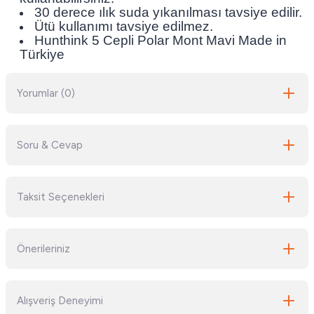
30 derece ılık suda yıkanılması tavsiye edilir.
Ütü kullanımı tavsiye edilmez.
Hunthink 5 Cepli Polar Mont Mavi Made in
Türkiye
Yorumlar (0)
Soru & Cevap
Bu ürüne ilk yorumu siz yapın!
Taksit Seçenekleri
Yorum Yaz
Ürün hakkında henüz soru sorulmamış.
Önerileriniz
Soru Sor
Bu ürünün fiyat bilgisi, resim, ürün açıklamalarında ve diğer konularda
Alışveriş Deneyimi
yetersiz gördüğünüz noktaları öneri formunu kullanarak tarafımıza
iletebilirsiniz.