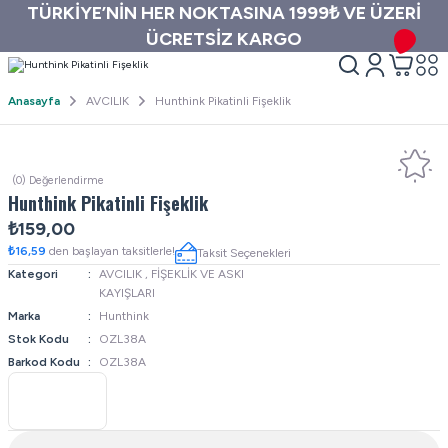
TÜRKİYE’NİN HER NOKTASINA 1999₺ VE ÜZERİ
ÜCRETSİZ KARGO
Anasayfa
AVCILIK
Hunthink Pikatinli Fişeklik
(0) Değerlendirme
Hunthink Pikatinli Fişeklik
₺159,00
₺16,59
den başlayan taksitlerle!
Taksit Seçenekleri
Kategori
AVCILIK
,
FİŞEKLİK VE ASKI
KAYIŞLARI
Marka
Hunthink
Stok Kodu
OZL38A
Barkod Kodu
OZL38A