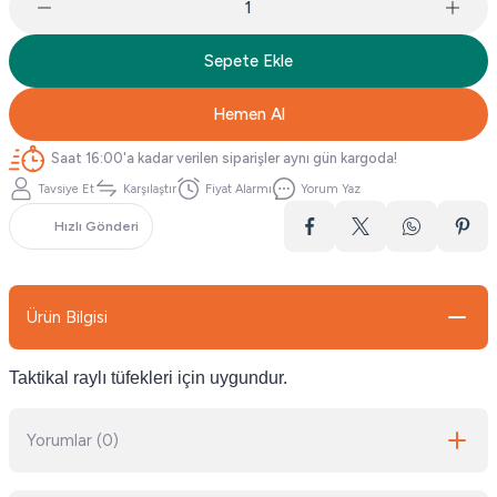
Sepete Ekle
Hemen Al
Saat 16:00'a kadar verilen siparişler aynı gün kargoda!
Tavsiye Et
Karşılaştır
Fiyat Alarmı
Yorum Yaz
Hızlı Gönderi
Ürün Bilgisi
Taktikal raylı tüfekleri için uygundur.
Yorumlar (0)