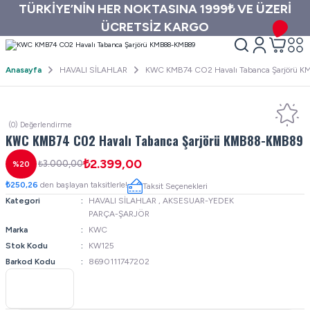
TÜRKİYE’NİN HER NOKTASINA 1999₺ VE ÜZERİ
ÜCRETSİZ KARGO
Anasayfa
HAVALI SİLAHLAR
KWC KMB74 CO2 Havalı Tabanca Şarjörü
(0) Değerlendirme
KWC KMB74 CO2 Havalı Tabanca Şarjörü KMB88-KMB89
₺2.399,00
₺3.000,00
%20
₺250,26
den başlayan taksitlerle!
Taksit Seçenekleri
Kategori
HAVALI SİLAHLAR
,
AKSESUAR-YEDEK
PARÇA-ŞARJÖR
Marka
KWC
Stok Kodu
KW125
Barkod Kodu
8690111747202