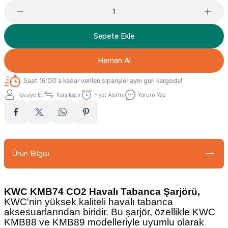
Sepete Ekle
Hemen Al
Saat 16:00'a kadar verilen siparişler aynı gün kargoda!
Tavsiye Et
Karşılaştır
Fiyat Alarmı
Yorum Yaz
Ürün Bilgisi
KWC KMB74 CO2 Havalı Tabanca Şarjörü,
KWC'nin yüksek kaliteli havalı tabanca
aksesuarlarından biridir. Bu şarjör, özellikle KWC
KMB88 ve KMB89 modelleriyle uyumlu olarak