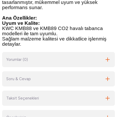
tasarlanmıştır, mükemmel uyum ve yüksek
performans sunar.
Ana Özellikler:
Uyum ve Kalite:
KWC KMB88 ve KMB89 CO2 havalı tabanca
modelleri ile tam uyumlu.
Sağlam malzeme kalitesi ve dikkatlice işlenmiş
detaylar.
Yorumlar (0)
Soru & Cevap
Bu ürüne ilk yorumu siz yapın!
Taksit Seçenekleri
Yorum Yaz
Ürün hakkında henüz soru sorulmamış.