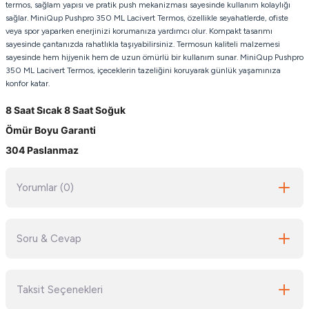
termos, sağlam yapısı ve pratik push mekanizması sayesinde kullanım kolaylığı
sağlar. MiniQup Pushpro 350 ML Lacivert Termos, özellikle seyahatlerde, ofiste
veya spor yaparken enerjinizi korumanıza yardımcı olur. Kompakt tasarımı
sayesinde çantanızda rahatlıkla taşıyabilirsiniz. Termosun kaliteli malzemesi
sayesinde hem hijyenik hem de uzun ömürlü bir kullanım sunar. MiniQup Pushpro
350 ML Lacivert Termos, içeceklerin tazeliğini koruyarak günlük yaşamınıza
konfor katar.
8 Saat Sıcak 8 Saat Soğuk
Ömür Boyu Garanti
304 Paslanmaz
Yorumlar (0)
Soru & Cevap
Bu ürüne ilk yorumu siz yapın!
Taksit Seçenekleri
Yorum Yaz
Ürün hakkında henüz soru sorulmamış.