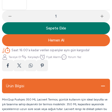
Sepete Ekle
Hemen Al
Saat 16:00'a kadar verilen siparişler aynı gün kargoda!
Tavsiye Et
Karşılaştır
Fiyat Alarmı
Yorum Yaz
Ürün Bilgisi
MiniQup Pushpro 350 ML Lacivert Termos, günlük kullanım için ideal boyutta ve
şık tasarıma sahip dayanıklı bir termos modelidir. 350 ML kapasitesi sayesinde
içeceklerinizi uzun süre sıcak veya soğuk tutar. Lacivert rengi ile dikkat çeken bu