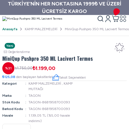
TÜRKİYE’NİN HER NOKTASINA 1999₺ VE ÜZERİ
ÜCRETSİZ KARGO
Anasayfa
KAMP MALZEMELERİ
MiniQup Pushpro 350 ML Lacivert Termos
Yeni
(0) Değerlendirme
MiniQup Pushpro 350 ML Lacivert Termos
₺1.199,00
₺1.750,00
%31
₺125,08
den başlayan taksitlerle!
Taksit Seçenekleri
Kategori
KAMP MALZEMELERİ
,
KAMP
MUTFAĞI
Marka
TAGON
Stok Kodu
TAGON-8681958700093
Barkod Kodu
TAGON-8681958700093
Havale
1.139,05 TL (%5,00 havale
indirimi)