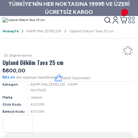
TÜRKİYE’NİN HER NOKTASINA 1999₺ VE ÜZERİ
ÜCRETSİZ KARGO
Anasayfa
KAMP MALZEMELERİ
Upland Döküm Tava 25 cm
(0) Değerlendirme
Upland Döküm Tava 25 cm
₺800,00
₺83,45
den başlayan taksitlerle!
Taksit Seçenekleri
Kategori
KAMP MALZEMELERİ
,
KAMP
MUTFAĞI
Marka
Upland
Stok Kodu
400395
Barkod Kodu
400395