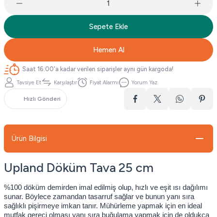
Sepete Ekle
Hemen Al
Saat 16:00'a kadar verilen siparişler aynı gün kargoda!
Tavsiye Et
Karşılaştır
Fiyat Alarmı
Yorum Yaz
Hızlı Gönderi
Ürün Bilgisi
Upland Döküm Tava 25 cm
%100 döküm demirden imal edilmiş olup, hızlı ve eşit ısı dağılımı
sunar. Böylece zamandan tasarruf sağlar ve bunun yanı sıra
sağlıklı pişirmeye imkan tanır. Mühürleme yapmak için en ideal
mutfak gereci olması yanı sıra buğulama yapmak için de oldukça