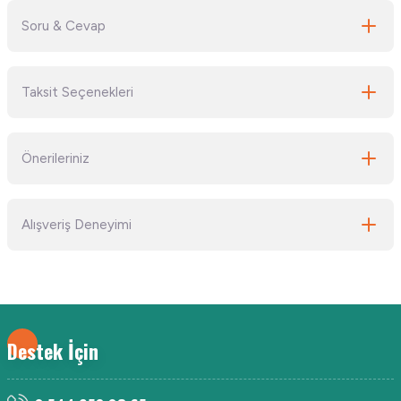
Soru & Cevap
Bu ürüne ilk yorumu siz yapın!
Taksit Seçenekleri
Yorum Yaz
Ürün hakkında henüz soru sorulmamış.
Önerileriniz
Soru Sor
Bu ürünün fiyat bilgisi, resim, ürün açıklamalarında ve diğer konularda
Alışveriş Deneyimi
yetersiz gördüğünüz noktaları öneri formunu kullanarak tarafımıza
iletebilirsiniz.
Görüş ve önerileriniz için teşekkür ederiz.
Kullanışlı aradığım her şeye çabuk
ulaşıyorum
Ürün resmi kalitesiz, bozuk veya görüntülenemiyor.
Muzaffer Göçen | 23/07/2026
Ürün açıklamasında eksik bilgiler bulunuyor.
Destek İçin
Ürün bilgilerinde hatalar bulunuyor.
Güzel,hızlı ve kaliteli
Ürün fiyatı diğer sitelerden daha pahalı.
Yusuf Akiz | 18/07/2026