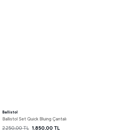
Ballistol
Ballistol Set Quick Bluing Çantalı
2.250,00
TL
1.850,00
TL