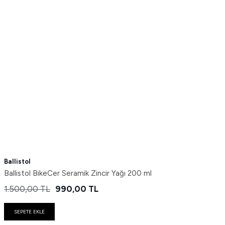
Ballistol
Ballistol BikeCer Seramik Zincir Yağı 200 ml
1.500,00
TL
990,00
TL
SEPETE EKLE