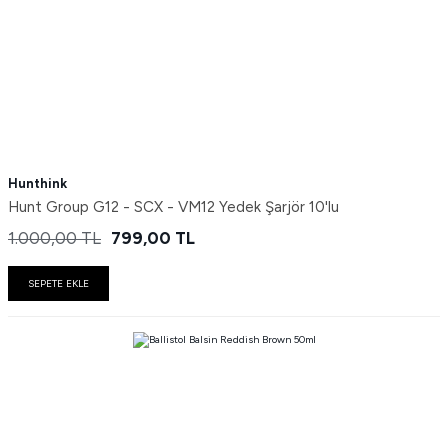
Hunthink
Hunt Group G12 - SCX - VM12 Yedek Şarjör 10'lu
1.000,00
TL
799,00
TL
SEPETE EKLE