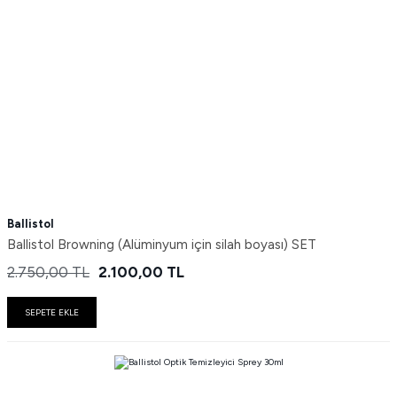
Ballistol
Ballistol Browning (Alüminyum için silah boyası) SET
2.750,00
TL
2.100,00
TL
SEPETE EKLE