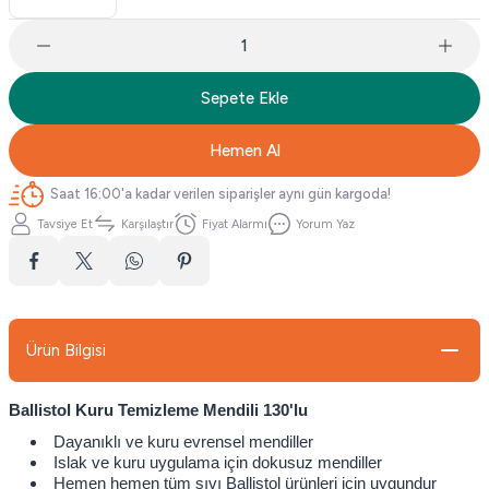
Sepete Ekle
Hemen Al
Saat 16:00'a kadar verilen siparişler aynı gün kargoda!
Tavsiye Et
Karşılaştır
Fiyat Alarmı
Yorum Yaz
Ürün Bilgisi
Ballistol Kuru Temizleme Mendili 130'lu
Dayanıklı ve kuru evrensel mendiller
Islak ve kuru uygulama için dokusuz mendiller
Hemen hemen tüm sıvı Ballistol ürünleri için uygundur