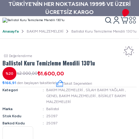
TÜRKİYE’NİN HER NOKTASINA 1999₺ VE ÜZERİ
ÜCRETSİZ KARGO
Anasayfa
BAKIM MALZEMELERİ
Ballistol Kuru Temizleme Mendili 130'lu
(0) Değerlendirme
Ballistol Kuru Temizleme Mendili 130'lu
₺1.600,00
₺2.000,00
%20
₺166,91
den başlayan taksitlerle!
Taksit Seçenekleri
Kategori
BAKIM MALZEMELERİ
,
SİLAH BAKIM YAĞLARI
,
GENEL BAKIM MALZEMELERİ
,
BİSİKLET BAKIM
MALZEMELERİ
Marka
Ballistol
Stok Kodu
25097
Barkod Kodu
25097