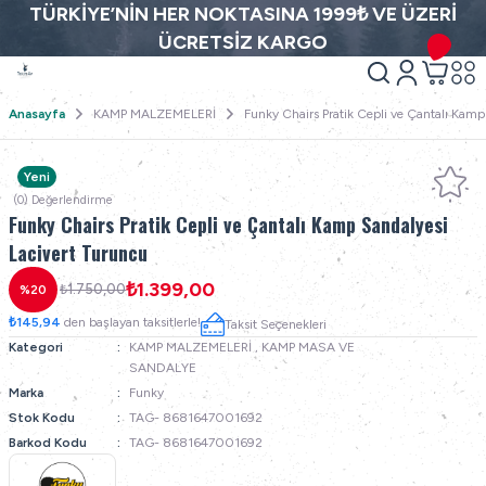
TÜRKİYE’NİN HER NOKTASINA 1999₺ VE ÜZERİ
ÜCRETSİZ KARGO
Anasayfa
KAMP MALZEMELERİ
Funky Chairs Pratik Cepli ve Çantalı Kamp
Yeni
(0) Değerlendirme
Funky Chairs Pratik Cepli ve Çantalı Kamp Sandalyesi
Lacivert Turuncu
₺1.399,00
₺1.750,00
%20
₺145,94
den başlayan taksitlerle!
Taksit Seçenekleri
Kategori
KAMP MALZEMELERİ
,
KAMP MASA VE
SANDALYE
Marka
Funky
Stok Kodu
TAG- 8681647001692
Barkod Kodu
TAG- 8681647001692