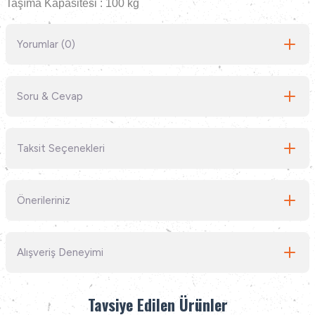
Taşıma Kapasitesi : 100 kg
Yorumlar (0)
Soru & Cevap
Bu ürüne ilk yorumu siz yapın!
Taksit Seçenekleri
Yorum Yaz
Ürün hakkında henüz soru sorulmamış.
Önerileriniz
Soru Sor
Bu ürünün fiyat bilgisi, resim, ürün açıklamalarında ve diğer konularda
Alışveriş Deneyimi
yetersiz gördüğünüz noktaları öneri formunu kullanarak tarafımıza
iletebilirsiniz.
Görüş ve önerileriniz için teşekkür ederiz.
Kullanışlı aradığım her şeye çabuk
Tavsiye Edilen Ürünler
ulaşıyorum
Ürün resmi kalitesiz, bozuk veya görüntülenemiyor.