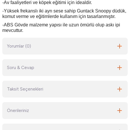
-Av faaliyetleri ve köpek eğitimi için idealdir.
-Yüksek frekanslı iki ayrı sese sahip Guntack Snoopy düdük,
komut verme ve eğitimlerde kullanım için tasarlanmıştır.
-ABS Gövde malzeme yapısı ile uzun ömürlü olup askı ipi
mevcuttur.
Yorumlar (0)
Soru & Cevap
Bu ürüne ilk yorumu siz yapın!
Taksit Seçenekleri
Yorum Yaz
Ürün hakkında henüz soru sorulmamış.
Önerileriniz
Soru Sor
Bu ürünün fiyat bilgisi, resim, ürün açıklamalarında ve diğer konularda