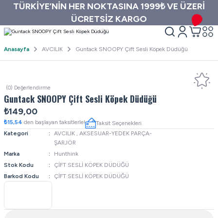
TÜRKİYE’NİN HER NOKTASINA 1999₺ VE ÜZERİ
ÜCRETSİZ KARGO
Anasayfa
AVCILIK
Guntack SNOOPY Çift Sesli Köpek Düdüğü
(0) Değerlendirme
Guntack SNOOPY Çift Sesli Köpek Düdüğü
₺149,00
₺15,54
den başlayan taksitlerle!
Taksit Seçenekleri
Kategori
AVCILIK
,
AKSESUAR-YEDEK PARÇA-
ŞARJÖR
Marka
Hunthink
Stok Kodu
ÇİFT SESLİ KÖPEK DÜDÜĞÜ
Barkod Kodu
ÇİFT SESLİ KÖPEK DÜDÜĞÜ