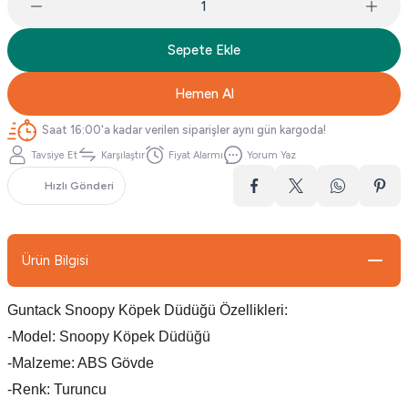
Sepete Ekle
Hemen Al
Saat 16:00'a kadar verilen siparişler aynı gün kargoda!
Tavsiye Et
Karşılaştır
Fiyat Alarmı
Yorum Yaz
Hızlı Gönderi
Ürün Bilgisi
Guntack Snoopy Köpek Düdüğü Özellikleri:
-Model: Snoopy Köpek Düdüğü
-Malzeme: ABS Gövde
-Renk: Turuncu