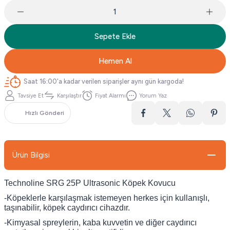
Sepete Ekle
Hemen Al
Saat 16:00'a kadar verilen siparişler aynı gün kargoda!
Tavsiye Et
Karşılaştır
Fiyat Alarmı
Yorum Yaz
Hızlı Gönderi
Ürün Bilgisi
Technoline SRG 25P Ultrasonic Köpek Kovucu
-Köpeklerle karşılaşmak istemeyen herkes için kullanışlı,
taşınabilir, köpek caydırıcı cihazdır.
-Kimyasal spreylerin, kaba kuvvetin ve diğer caydırıcı