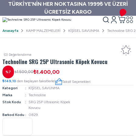
TÜRKİYE’NİN HER NOKTASINA 1999₺ VE ÜZERİ
ÜCRETSİZ KARGO
Anasayfa
KAMP MALZEMELERİ
KİŞİSEL SAVUNMA
Technoline SRG 2
(0) Değerlendirme
Technoline SRG 25P Ultrasonic Köpek Kovucu
₺1.400,00
₺1.500,00
%7
₺149,10
den başlayan taksitlerle!
Taksit Seçenekleri
Kategori
KİŞİSEL SAVUNMA
Marka
Technoline
Stok Kodu
SRG 25P Ultrasonic Köpek
Kovucu
Barkod Kodu
0829