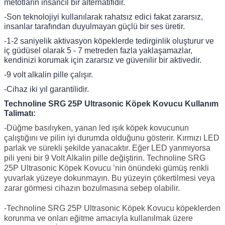
metotların insancıl bir alternatifidir.
-Son teknolojiyi kullanılarak rahatsız edici fakat zararsız,
insanlar tarafından duyulmayan güçlü bir ses üretir.
-1-2 saniyelik aktivasyon köpeklerde tedirginlik oluşturur ve
iç güdüsel olarak 5 - 7 metreden fazla yaklaşamazlar,
kendinizi korumak için zararsız ve güvenilir bir aktivedir.
-9 volt alkalin pille çalışır.
-Cihaz iki yıl garantilidir.
Technoline SRG 25P Ultrasonic Köpek Kovucu Kullanım
Talimatı:
-Düğme basılıyken, yanan led ışık köpek kovucunun
çalıştığını ve pilin iyi durumda olduğunu gösterir. Kırmızı LED
parlak ve sürekli şekilde yanacaktır. Eğer LED yanmıyorsa
pili yeni bir 9 Volt Alkalin pille değiştirin. Technoline SRG
25P Ultrasonic Köpek Kovucu ’nin önündeki gümüş renkli
yuvarlak yüzeye dokunmayın. Bu yüzeyin çökertilmesi veya
zarar görmesi cihazın bozulmasına sebep olabilir.
-Technoline SRG 25P Ultrasonic Köpek Kovucu köpeklerden
korunma ve onları eğitme amacıyla kullanılmak üzere