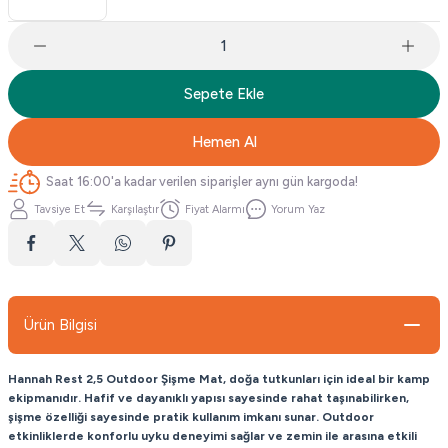
Sepete Ekle
Hemen Al
Saat 16:00'a kadar verilen siparişler aynı gün kargoda!
Tavsiye Et
Karşılaştır
Fiyat Alarmı
Yorum Yaz
Ürün Bilgisi
Hannah Rest 2,5 Outdoor Şişme Mat, doğa tutkunları için ideal bir kamp
ekipmanıdır. Hafif ve dayanıklı yapısı sayesinde rahat taşınabilirken,
şişme özelliği sayesinde pratik kullanım imkanı sunar. Outdoor
etkinliklerde konforlu uyku deneyimi sağlar ve zemin ile arasına etkili