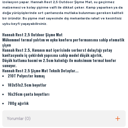
izolasyon yapar. Hannah Rest 2,5 Outdoor Şişme Mat, su geçirmez
malzemesi ve kolay şişirme valfi ile dikkat çeker. Kamp yaparken ya da
doğa yürüyüşlerinde sırt çantanızda mutlaka bulunması gereken kaliteli
bir üründür. Bu şişme mat sayesinde dış mekanlarda rahat ve kesintisiz
uyku keyfi yaşayabilirsiniz.
Hannah Rest 2,5 Outdoor Şişme Mat
Mükemmel termal yalıtım ve uyku konforu performansına sahip otomatik
şişen
Hannah Rest 2.5
, Havanın mat içerisinde serberst dolaştığı yatay
kavitasyonlu iç çekirdek yapısına sahip model düşük ağırlık,
Düşük katlama hacmi ve 2.5cm kalınlığı ile maksimum termal konfor
sunuyor.
Hannah Rest 2.5 Şişme Mat Teknik Detaylar...
210T Polyester kumaş
183x51x2.5cm boyutlar
16x26cm çanta boyutları
780g ağırlık
Yorumlar (0)