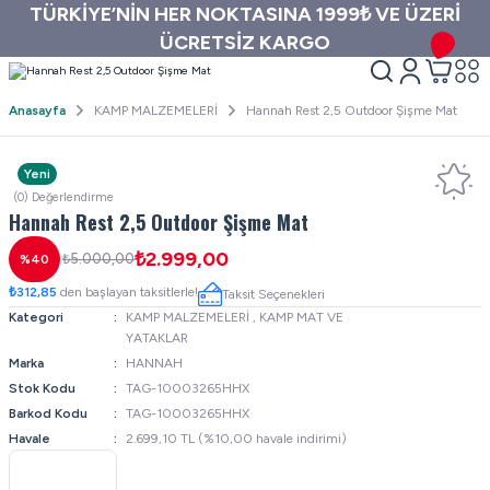
TÜRKİYE’NİN HER NOKTASINA 1999₺ VE ÜZERİ
ÜCRETSİZ KARGO
Anasayfa
KAMP MALZEMELERİ
Hannah Rest 2,5 Outdoor Şişme Mat
Yeni
(0) Değerlendirme
Hannah Rest 2,5 Outdoor Şişme Mat
₺2.999,00
₺5.000,00
%40
₺312,85
den başlayan taksitlerle!
Taksit Seçenekleri
Kategori
KAMP MALZEMELERİ
,
KAMP MAT VE
YATAKLAR
Marka
HANNAH
Stok Kodu
TAG-10003265HHX
Barkod Kodu
TAG-10003265HHX
Havale
2.699,10 TL (%10,00 havale indirimi)