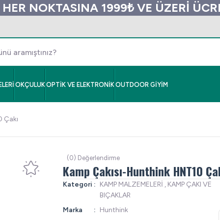
 HER NOKTASINA 1999₺ VE ÜZERİ ÜC
LERİ
OKÇULUK
OPTİK VE ELEKTRONİK
OUTDOOR GİYİM
0 Çakı
(0) Değerlendirme
Kamp Çakısı-Hunthink HNT10 Ça
Kategori
KAMP MALZEMELERİ
,
KAMP ÇAKI VE
BIÇAKLAR
Marka
Hunthink