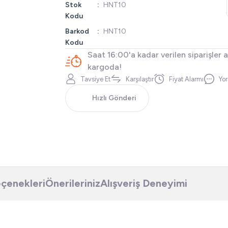
Stok
HNT10
Kodu
Barkod
HNT10
Kodu
Saat 16:00'a kadar verilen siparişler 
kargoda!
Tavsiye Et
Karşılaştır
Fiyat Alarmı
Yo
Hızlı Gönderi
eçenekleri
Önerileriniz
Alışveriş Deneyimi