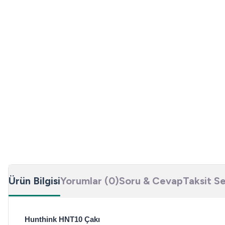
Ürün Bilgisi
Yorumlar (0)
Soru & Cevap
Taksit S
Hunthink HNT10 Çakı