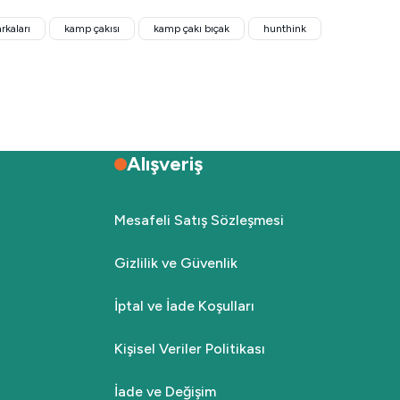
rkaları
kamp çakısı
kamp çakı bıçak
hunthink
₺689,00
Sepete Ekle
Tükendi
Alışveriş
Hunthink
akı
KAMP ÇAKISI-Hunthink HNT27 Çakı
Mesafeli Satış Sözleşmesi
Gizlilik ve Güvenlik
₺439,00
İptal ve İade Koşulları
Stokta Yok
Kişisel Veriler Politikası
İade ve Değişim