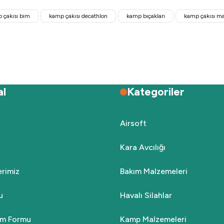
 çakısı bim
kamp çakısı decathlon
kamp bıçakları
kamp çakısı ma
519,00
₺699,00
Gönder
epete Ekle
Sepete Ekle
Tükendi
Tükendi
al
Kategoriler
Hunthink
Hunthink
Hunthink HNT23 Çakı
KAMP ÇAKISI-Hunthink HNT26 Ç
Airsoft
Kara Avcılığı
569,00
₺439,00
lerimiz
Bakım Malzemeleri
Stokta Yok
Stokta Yok
u
Havalı Silahlar
rim Formu
Kamp Malzemeleri
Tükendi