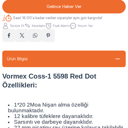
Gelince Haber Ver
Saat 16:00'a kadar verilen siparişler aynı gün kargoda!
Tavsiye Et
Karşılaştır
Fiyat Alarmı
Yorum Yaz
Ürün Bilgisi
Vormex Coss-1 5598 Red Dot
Özellikleri:
1*20 2Moa Nişan alma özelliği
bulunmaktadır.
12 kalibre tüfeklere dayanaklıdır.
Sarsıntı ve darbeye dayanıklıdır.
22 mm picatiny ray üzerine kolayca takilabilir.