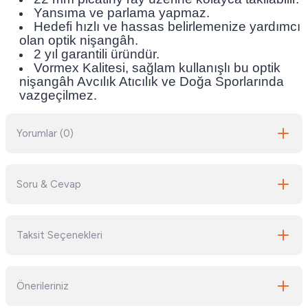
Yansıma ve parlama yapmaz.
Hedefi hızlı ve hassas belirlemenize yardımcı
olan optik nişangâh.
2 yıl garantili üründür.
Vormex Kalitesi, sağlam kullanışlı bu optik
nişangâh Avcılık Atıcılık ve Doğa Sporlarında
vazgeçilmez.
Yorumlar (0)
Soru & Cevap
Bu ürüne ilk yorumu siz yapın!
Taksit Seçenekleri
Yorum Yaz
Ürün hakkında henüz soru sorulmamış.
Önerileriniz
Soru Sor