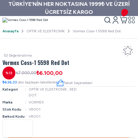
TÜRKİYE’NİN HER NOKTASINA 1999₺ VE ÜZERİ
ÜCRETSİZ KARGO
Anasayfa
OPTİK VE ELEKTRONİK
Vormex Coss-1 5598 Red Dot
(0) Değerlendirme
Vormex Coss-1 5598 Red Dot
₺6.100,00
₺7.000,00
%13
₺636,33
den başlayan taksitlerle!
Taksit Seçenekleri
Kategori
OPTİK VE ELEKTRONİK
,
RED
DOT
Marka
VORMEX
Stok Kodu
VR001
Barkod Kodu
VR001