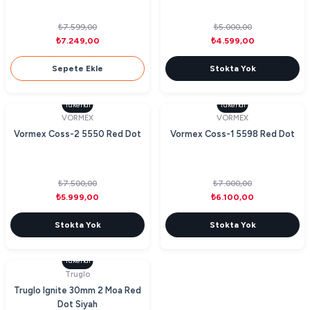
₺7.599,00
₺5.000,00
₺7.249,00
₺4.599,00
Sepete Ekle
Stokta Yok
Tükendi
Tükendi
VORMEX
VORMEX
Vormex Coss-2 5550 Red Dot
Vormex Coss-1 5598 Red Dot
₺7.500,00
₺7.000,00
₺5.999,00
₺6.100,00
Stokta Yok
Stokta Yok
Tükendi
Truglo
Truglo Ignite 30mm 2 Moa Red
Dot Siyah