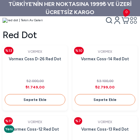
TÜRKİYE’NİN HER NOKTASINA 1999₺ VE ÜZERİ
ÜCRETSİZ KARGO
0
Red Dot
%13
%10
VORMEX
VORMEX
Vormex Coss D-26 Red Dot
Vormex Coss-14 Red Dot
₺2.000,00
₺3.100,00
₺1.749,00
₺2.799,00
Sepete Ekle
Sepete Ekle
%11
%7
VORMEX
VORMEX
Yeni
Vormex Coss-12 Red Dot
Vormex Coss-13 Red Dot