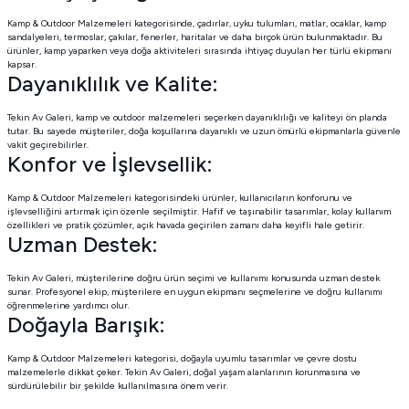
Kamp & Outdoor Malzemeleri kategorisinde, çadırlar, uyku tulumları, matlar, ocaklar, kamp
sandalyeleri, termoslar, çakılar, fenerler, haritalar ve daha birçok ürün bulunmaktadır. Bu
ürünler, kamp yaparken veya doğa aktiviteleri sırasında ihtiyaç duyulan her türlü ekipmanı
kapsar.
Dayanıklılık ve Kalite:
Tekin Av Galeri, kamp ve outdoor malzemeleri seçerken dayanıklılığı ve kaliteyi ön planda
tutar. Bu sayede müşteriler, doğa koşullarına dayanıklı ve uzun ömürlü ekipmanlarla güvenle
vakit geçirebilirler.
Konfor ve İşlevsellik:
Kamp & Outdoor Malzemeleri kategorisindeki ürünler, kullanıcıların konforunu ve
işlevselliğini artırmak için özenle seçilmiştir. Hafif ve taşınabilir tasarımlar, kolay kullanım
özellikleri ve pratik çözümler, açık havada geçirilen zamanı daha keyifli hale getirir.
Uzman Destek:
Tekin Av Galeri, müşterilerine doğru ürün seçimi ve kullanımı konusunda uzman destek
sunar. Profesyonel ekip, müşterilere en uygun ekipmanı seçmelerine ve doğru kullanımı
öğrenmelerine yardımcı olur.
Doğayla Barışık:
Kamp & Outdoor Malzemeleri kategorisi, doğayla uyumlu tasarımlar ve çevre dostu
malzemelerle dikkat çeker. Tekin Av Galeri, doğal yaşam alanlarının korunmasına ve
sürdürülebilir bir şekilde kullanılmasına önem verir.