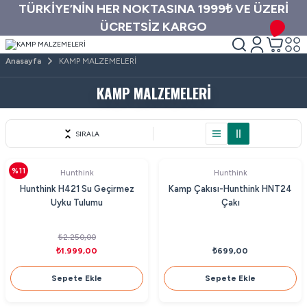
TÜRKİYE’NİN HER NOKTASINA 1999₺ VE ÜZERİ
ÜCRETSİZ KARGO
Anasayfa
KAMP MALZEMELERİ
KAMP MALZEMELERİ
SIRALA
%11
Hunthink
Hunthink
Hunthink H421 Su Geçirmez
Kamp Çakısı-Hunthink HNT24
Uyku Tulumu
Çakı
₺2.250,00
₺1.999,00
₺699,00
Sepete Ekle
Sepete Ekle