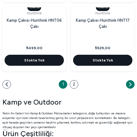
Tükendi
Tükendi
Hunthink
Hunthink
Kamp Çakısı-Hunthink HNT06
Kamp Çakısı-Hunthink HNT17
Çakı
Çakı
₺499,00
₺529,00
Stokta Yok
Stokta Yok
1
2
Kamp ve Outdoor
Tekin Av Galeri'nin Kamp & Outdoor Malzemeleri kategorisi, doğa tutkunları ve macera
arayanlar için özel olarak tasarlanmış geniş bir ürün yelpazesini sunmaktadır. Bu kategori,
açık havada geçirilen zamanın keyfini çıkarmak, konforu artırmak ve güvenliği sağlamak için
ihtiyaç duyulan her şeyi içermektedir.
Ürün Çeşitliliği: