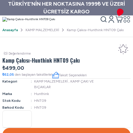
TÜRKİYE’NİN HER NOKTASINA 1999₺ VE ÜZERİ
ÜCRETSİZ KARGO
Anasayfa
KAMP MALZEMELERİ
Kamp Çakısı-Hunthink HNT09 Çakı
(0) Değerlendirme
Kamp Çakısı-Hunthink HNT09 Çakı
₺499,00
₺52,05
den başlayan taksitlerle!
Taksit Seçenekleri
Kategori
KAMP MALZEMELERİ
,
KAMP ÇAKI VE
BIÇAKLAR
Marka
Hunthink
Stok Kodu
HNT09
Barkod Kodu
HNT09