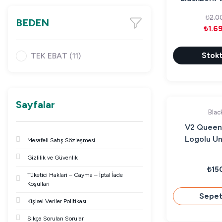
(C
₺2.0
BEDEN
₺1.6
Stokt
TEK EBAT (11)
Sayfalar
Blac
V2 Queen 
Logolu Un
Mesafeli Satış Sözleşmesi
Bench 
Gizlilik ve Güvenlik
₺15
Tüketici Haklari – Cayma – İptal İade
Koşullari
Sepet
Kişisel Veriler Politikası
Sıkça Sorulan Sorular