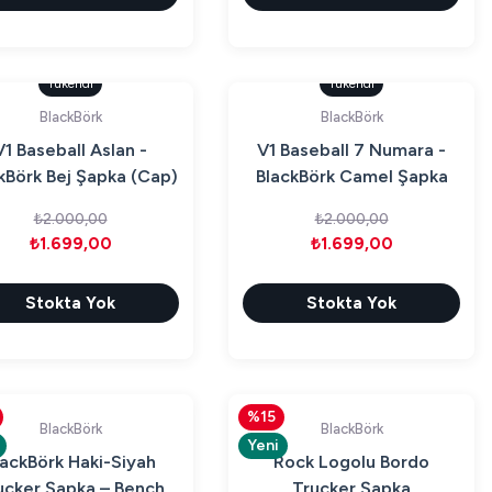
Tükendi
Tükendi
BlackBörk
BlackBörk
V1 Baseball Aslan -
V1 Baseball 7 Numara -
kBörk Bej Şapka (Cap)
BlackBörk Camel Şapka
(Cap)
₺2.000,00
₺2.000,00
₺1.699,00
₺1.699,00
Stokta Yok
Stokta Yok
%15
BlackBörk
BlackBörk
Yeni
lackBörk Haki-Siyah
Rock Logolu Bordo
ucker Şapka – Bench
Trucker Şapka