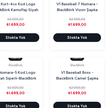
 Kurt-4cs Kod Logo
V1 Baseball 7 Numara -
ckBörk Kamuflaj-Siyah
BlackBörk Vizon Şapka
Şapka
(Cap)
₺2.000,00
₺2.000,00
₺1.699,00
₺1.699,00
Stokta Yok
Stokta Yok
Tükendi
Tükendi
BlackBörk
BlackBörk
Numara-5 Kod Logo
V1 Baseball Boss -
yah Siperli-BlackBörk
BlackBörk Camel Şapka
Şapka(cap)
(Cap)
₺2.000,00
₺2.000,00
₺1.699,00
₺1.699,00
Stokta Yok
Stokta Yok