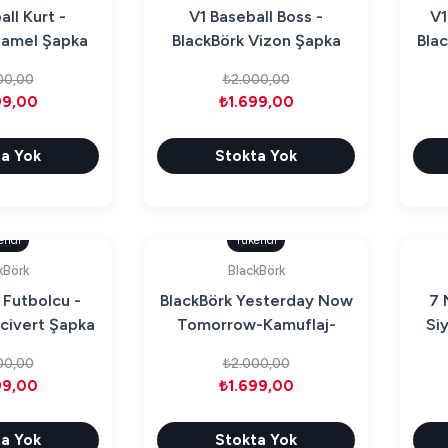
ll Kurt -
V1 Baseball Boss -
V1
Camel Şapka
BlackBörk Vizon Şapka
Bla
ap)
(Cap)
00,00
₺2.000,00
99,00
₺1.699,00
a Yok
Stokta Yok
endi
Tükendi
kBörk
BlackBörk
 Futbolcu -
BlackBörk Yesterday Now
7 
civert Şapka
Tomorrow-Kamuflaj-
Si
ap)
Siyah Şapka
00,00
₺2.000,00
99,00
₺1.699,00
a Yok
Stokta Yok