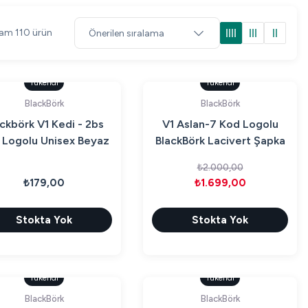
am 110 ürün
Tükendi
Tükendi
BlackBörk
BlackBörk
ckbörk V1 Kedi - 2bs
V1 Aslan-7 Kod Logolu
 Logolu Unisex Beyaz
BlackBörk Lacivert Şapka
Bench (Patch)
(Cap)
₺2.000,00
₺179,00
₺1.699,00
Stokta Yok
Stokta Yok
Tükendi
Tükendi
BlackBörk
BlackBörk