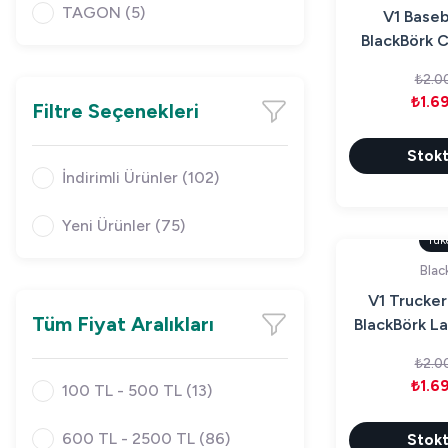
TAGON (5)
V1 Baseba
BlackBörk 
(C
₺2.0
₺1.6
Filtre Seçenekleri
Stokt
İndirimli Ürünler (102)
Yeni Ürünler (75)
Tük
Blac
V1 Trucker
Tüm Fiyat Aralıkları
BlackBörk La
(C
₺2.0
₺1.6
100 TL - 500 TL (13)
600 TL - 2500 TL (86)
Stokt