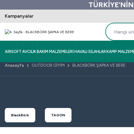
TÜRKİYE’NİN
Kampanyalar
AİRSOFT
AVCILIK
BAKIM MALZEMELERİ
HAVALI SİLAHLAR
KAMP MALZEME
Anasayfa
OUTDOOR GİYİM
BLACKBÖRK ŞAPKA VE BERE
BlackBörk
TAGON