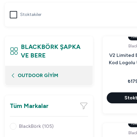
Stoktakiler
Tük
BLACKBÖRK ŞAPKA
Blac
VE BERE
V2 Limited E
Kod Logolu 
Bench 
OUTDOOR GİYİM
₺17
Stokt
Tüm Markalar
Tük
BlackBörk (105)
Blac