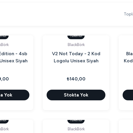
Topl
endi
Tükendi
kBörk
BlackBörk
dition - 4sb
V2 Not Today - 2 Kod
Bla
Unisex Siyah
Logolu Unisex Siyah
Kod
(Patch)
Bench (Patch)
9,00
₺140,00
a Yok
Stokta Yok
endi
Tükendi
kBörk
BlackBörk