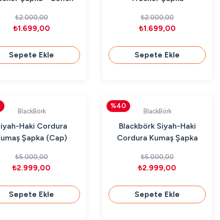
Uyumlu Premium
₺2.000,00
₺2.000,00
₺1.699,00
₺1.699,00
Sepete Ekle
Sepete Ekle
0
%40
BlackBörk
BlackBörk
iyah-Haki Cordura
Blackbörk Siyah-Haki
umaş Şapka (Cap)
Cordura Kumaş Şapka
Samuray Logo
(Cap) Aslan Logo
₺5.000,00
₺5.000,00
₺2.999,00
₺2.999,00
Sepete Ekle
Sepete Ekle