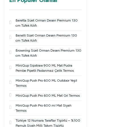
En Populer Olanlar
Beretta Süet Orman Desen Premium 130
cm Tüfek Kılıfı
Benelli Süet Orman Desen Premium 130
cm Tüfek Kılıfı
Browning Süet Orman Desen Premium 130
cm Tüfek Kılıfı
MiniQup Sipstraw 900 ML Mat Pudra
Pembe Pipetli Paslanmaz Çelik Termos
MiniQup Push Pro 600 ML Outdoor Yeşil
Termos
MiniQup Push Pro 600 ML Mat Gri Termos
MiniQup Push Pro 600 ml Mat Siyah
Termos
Türkiye 12 Numara Taraftar Tişörtü – %100
Pamuk Siyah Milli Takım Tişörtü