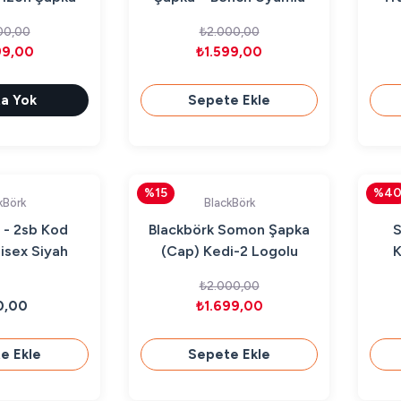
ap)
Premium
00,00
₺2.000,00
99,00
₺1.599,00
a Yok
Sepete Ekle
%15
%4
kBörk
BlackBörk
- 2sb Kod
Blackbörk Somon Şapka
S
isex Siyah
(Cap) Kedi-2 Logolu
K
(Patch)
₺2.000,00
0,00
₺1.699,00
e Ekle
Sepete Ekle