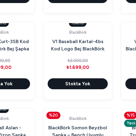
endi
Tükendi
kBörk
BlackBörk
Kurt-3SB Kod
V1 Baseball Kartal-4bs
rk Bej Şapka
Kod Logo Bej BlackBörk
Blac
Şapka
00,00
₺2.000,00
99,00
₺1.699,00
a Yok
Stokta Yok
endi
%20
%15
kBörk
BlackBörk
Yeni
ll Aslan -
BlackBörk Somon Beyzbol
B
Vizon Şapka
Şapka – Bench Uyumlu
Tr