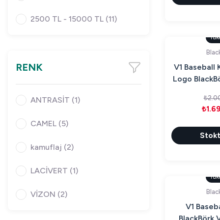
2500 TL - 15000 TL (11)
Tük
Blac
RENK
V1 Baseball 
Logo BlackBö
₺2.0
ANTRASİT (1)
₺1.6
CAMEL (5)
Stokt
kamuflaj (2)
LACİVERT (1)
Tük
Blac
VİZON (2)
V1 Baseba
BlackBörk 