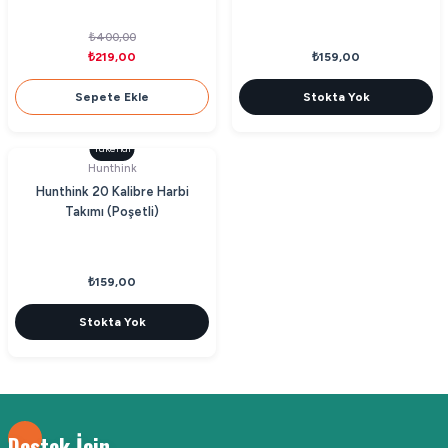
₺400,00
₺219,00
₺159,00
Sepete Ekle
Stokta Yok
Tükendi
Hunthink
Hunthink 20 Kalibre Harbi
Takımı (Poşetli)
₺159,00
Stokta Yok
Destek İçin