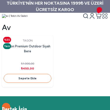
TÜRKİYE’NİN HER NOKTASINA 1999₺ VE ÜZERİ
ÜCRETSİZ KARGO
Av
%55
TAGON
Yeni
Tagon Premium Outdoor Siyah
Bere
₺1.000,00
₺450,00
Sepete Ekle
Destek İçin