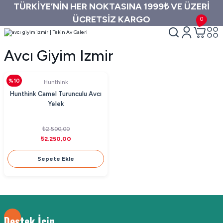
TÜRKİYE’NİN HER NOKTASINA 1999₺ VE ÜZERİ
ÜCRETSİZ KARGO
0
Avcı Giyim Izmir
%10
Hunthink
Hunthink Camel Turunculu Avcı
Yelek
₺2.500,00
₺2.250,00
Sepete Ekle
Destek İçin