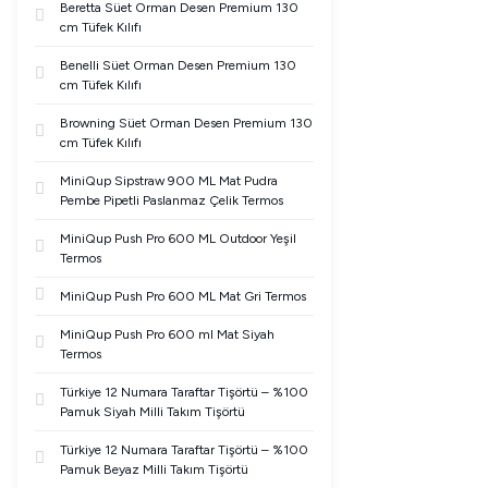
Beretta Süet Orman Desen Premium 130
cm Tüfek Kılıfı
Benelli Süet Orman Desen Premium 130
cm Tüfek Kılıfı
Browning Süet Orman Desen Premium 130
cm Tüfek Kılıfı
MiniQup Sipstraw 900 ML Mat Pudra
Pembe Pipetli Paslanmaz Çelik Termos
MiniQup Push Pro 600 ML Outdoor Yeşil
Termos
MiniQup Push Pro 600 ML Mat Gri Termos
MiniQup Push Pro 600 ml Mat Siyah
Termos
Türkiye 12 Numara Taraftar Tişörtü – %100
Pamuk Siyah Milli Takım Tişörtü
Türkiye 12 Numara Taraftar Tişörtü – %100
Pamuk Beyaz Milli Takım Tişörtü