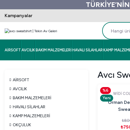
TÜRKİYE’NİN
Kampanyalar
AİRSOFT
AVCILIK
BAKIM MALZEMELERİ
HAVALI SİLAHLAR
KAMP MALZEME
Avcı Sw
AİRSOFT
AVCILIK
%6
WİDİ CO
BAKIM MALZEMELERİ
Yeni
Orman Des
HAVALI SİLAHLAR
Sweat
KAMP MALZEMELERİ
₺80
OKÇULUK
₺75