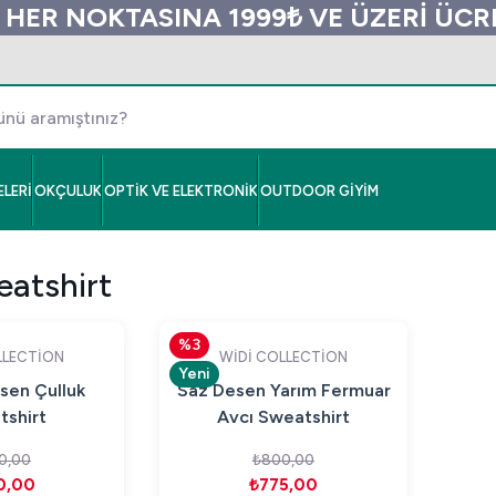
 HER NOKTASINA 1999₺ VE ÜZERİ ÜC
LERİ
OKÇULUK
OPTİK VE ELEKTRONİK
OUTDOOR GİYİM
eatshirt
%3
LLECTİON
WİDİ COLLECTİON
Yeni
en Çulluk
Saz Desen Yarım Fermuar
shirt
Avcı Sweatshirt
0,00
₺800,00
0,00
₺775,00