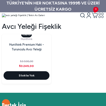
TÜRKİYE’NİN HER NOKTASINA 1999₺ VE ÜZERİ
ÜCRETSİZ KARGO
0
Avcı Yeleği Fişeklik
Tükendi
Hunthink
Hunthink Premium Haki -
Turunculu Avcı Yeleği
₺3.500,00
₺3.249,00
Stokta Yok
Destek İçin