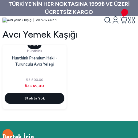
TÜRKİYE’NİN HER NOKTASINA 1999₺ VE ÜZERİ
ÜCRETSİZ KARGO
Avcı Yemek Kaşığı
Tükendi
Hunthink
Hunthink Premium Haki -
Turunculu Avcı Yeleği
₺3.500,00
₺3.249,00
Stokta Yok
Destek İçin