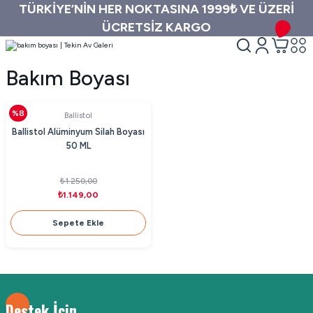
TÜRKİYE’NİN HER NOKTASINA 1999₺ VE ÜZERİ
ÜCRETSİZ KARGO
Bakım Boyası
%8
Ballistol
Ballistol Alüminyum Silah Boyası
50 ML
₺1.250,00
₺1.149,00
Sepete Ekle
Destek İçin