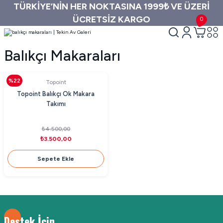
TÜRKİYE’NİN HER NOKTASINA 1999₺ VE ÜZERİ
ÜCRETSİZ KARGO
0
Balıkçı Makaraları
%22
Topoint
Topoint Balıkçı Ok Makara
Takımı
₺4.500,00
₺3.500,00
Sepete Ekle
Destek İçin