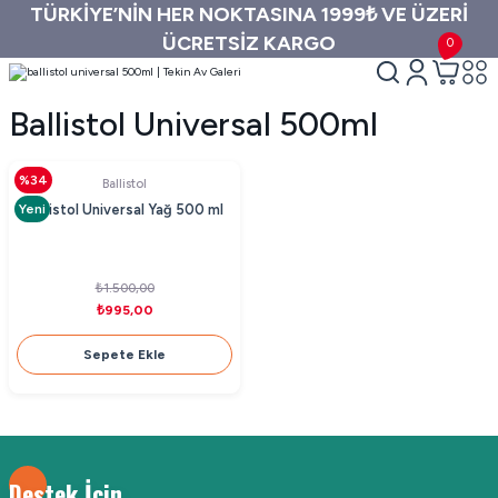
TÜRKİYE’NİN HER NOKTASINA 1999₺ VE ÜZERİ
ÜCRETSİZ KARGO
0
Ballistol Universal 500ml
%34
Ballistol
Yeni
Ballistol Universal Yağ 500 ml
₺1.500,00
₺995,00
Sepete Ekle
Destek İçin