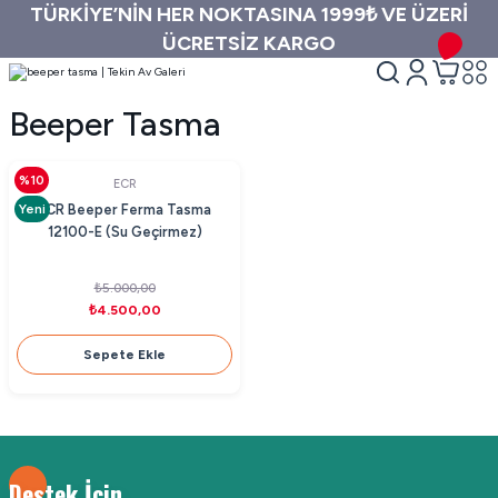
TÜRKİYE’NİN HER NOKTASINA 1999₺ VE ÜZERİ
ÜCRETSİZ KARGO
Beeper Tasma
%10
ECR
Yeni
ECR Beeper Ferma Tasma
12100-E (Su Geçirmez)
₺5.000,00
₺4.500,00
Sepete Ekle
Destek İçin